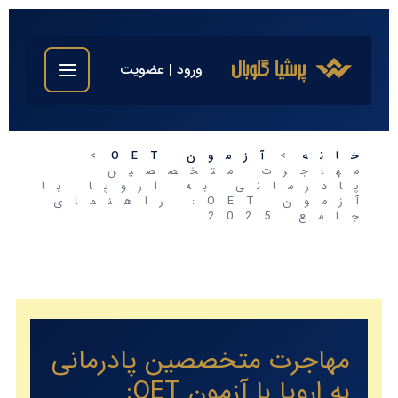
رفتن
به
محتوا
ورود | عضویت
خانه
آزمون OET
مهاجرت متخصصین
پادرمانی به اروپا با
آزمون OET: راهنمای
جامع 2025
مهاجرت متخصصین پادرمانی
به اروپا با آزمون OET: