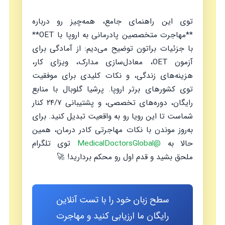
توی این راهنمای جامع، همه‌چیز رو درباره
**مهاجرت متخصصین پادرمانی به اروپا با OET**
با جزئیات براتون توضیح می‌دیم: از آمادگی برای
آزمون OET، معادل‌سازی مدارک، ویزای کار،
هزینه‌های زندگی، و نکات کلیدی برای موفقیت
توی کشورهای برتر اروپا. پرشیا گلوبال با منابع
رایگان، دوره‌های تخصصی، و پشتیبانی ۲۴/۷ کنار
شماست تا این رویا رو به واقعیت تبدیل کنید. برای
به‌روز موندن با نکات مهاجرتی کادر درمان، همین
حالا به
@MedicalDoctorsGlobal
توی تلگرام
ملحق بشید و قدم اول رو محکم بردارید! 🚀
سطح زبان خود را با تست آنلاین
رایگان ما ارزیابی کنید و مهاجرت