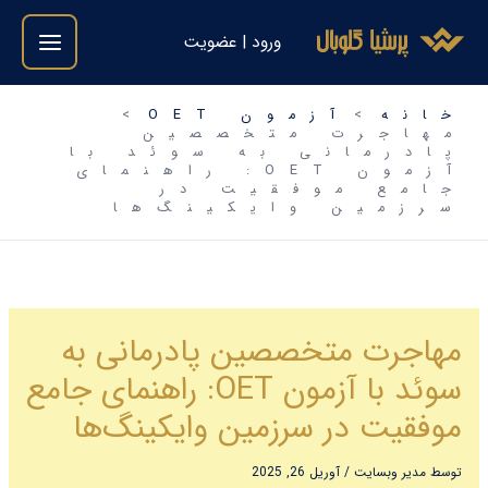
فتن
ورود | عضویت
ه
حتوا
خانه
آزمون OET
مهاجرت متخصصین
پادرمانی به سوئد با
آزمون OET: راهنمای
جامع موفقیت در
سرزمین وایکینگ‌ها
مهاجرت متخصصین پادرمانی به
سوئد با آزمون OET: راهنمای جامع
موفقیت در سرزمین وایکینگ‌ها
توسط
مدیر وبسایت
/
آوریل 26, 2025