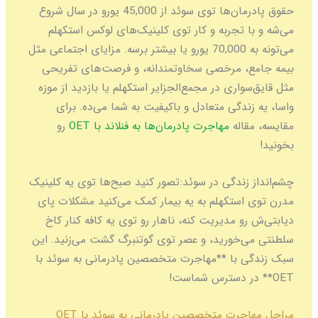
حقوق پادرمان‌ها توی سوئد از 45,000 یورو در سال شروع
می‌شه و با تجربه و کار توی کلینیک‌های لوکس استکهلم
می‌تونه به 70,000 یورو یا بیشتر برسه. مزایای اجتماعی مثل
بیمه جامع، مرخصی سخاوتمندانه، و فرصت‌های تفریحی
مثل قایق‌سواری در مجمع‌الجزایر استکهلم یا بازدید از موزه
واسا، یه زندگی متعادل و باکیفیت به شما می‌ده. برای
مقایسه، مقاله
مهاجرت پادرمان‌ها به فنلاند با OET
رو
بخونید!
چشم‌انداز زندگی در سوئد:
تصور کنید صبح‌ها توی یه کلینیک
مدرن توی استکهلم به یه بیمار کمک می‌کنید مشکلات پای
دیابتی‌ش رو مدیریت کنه، ناهار رو توی یه کافه کنار کاخ
سلطنتی می‌خورید، و عصر توی گوتنبرگ گشت می‌زنید. این
سبک زندگی با **مهاجرت متخصصین پادرمانی به سوئد با
OET** در دسترس شماست!
مراحل مهاجرت متخصصین پادرمانی به سوئد با OET