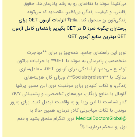
می‌کنید! سوئد با تقاضای رو به رشد پادرمان‌ها، حقوق
رقابتی، و کیفیت زندگی بی‌نظیر، مقصدیه که می‌تونه
زندگی‌تون رو متحول کنه. 🛳️👣
الزامات آزمون OET برای
پرستاران
چگونه نمره B در OET بگیریم
راهنمای کامل آزمون
OET
بهترین منابع آزمون OET
توی این راهنمای جامع، همه‌چیز رو برای **مهاجرت
متخصصین پادرمانی به سوئد با OET** با جزئیات براتون
توضیح می‌دیم: از آمادگی برای آزمون OET، معادل‌سازی
مدارک با **Socialstyrelsen**، ویزای کار، هزینه‌های
زندگی، و نکات کلیدی برای موفقیت توی این مسیر. پرشیا
گلوبال با منابع رایگان، دوره‌های تخصصی، و پشتیبانی ۲۴/۷
کنار شماست تا این رویا رو به واقعیت تبدیل کنید. برای به‌روز
موندن با نکات مهاجرتی کادر درمان، همین حالا به
@MedicalDoctorsGlobal
توی تلگرام ملحق بشید و قدم
اول رو محکم بردارید! 🚀