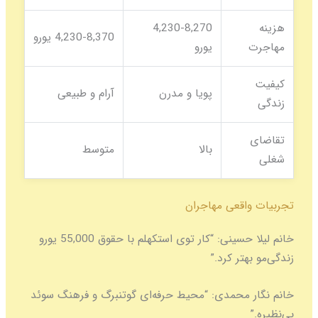
هزینه
4,230-8,270
4,230-8,370 یورو
مهاجرت
یورو
کیفیت
پویا و مدرن
آرام و طبیعی
زندگی
تقاضای
بالا
متوسط
شغلی
تجربیات واقعی مهاجران
خانم لیلا حسینی:
“کار توی استکهلم با حقوق 55,000 یورو
زندگی‌مو بهتر کرد.”
خانم نگار محمدی:
“محیط حرفه‌ای گوتنبرگ و فرهنگ سوئد
بی‌نظیره.”