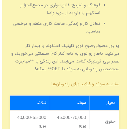
فرهنگ و تفریح:
قایق‌سواری در مجمع‌الجزایر
استکهلم یا بازدید از موزه واسا.
تعادل کار و زندگی:
ساعت کاری منظم و مرخصی
مناسب.
یه روز معمولی:
صبح توی کلینیک استکهلم با بیمار کار
می‌کنید، ناهار رو توی یه کافه کنار کاخ سلطنتی می‌خورید، و
عصر توی گوتنبرگ گشت می‌زنید. این زندگی با **مهاجرت
متخصصین پادرمانی به سوئد با OET** ممکنه!
مقایسه سوئد و فنلاند برای پادرمان‌ها
معیار
سوئد
فنلاند
40,000-65,000
45,000-70,000
حقوق
یورو
یورو