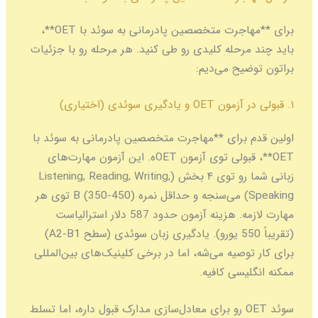
برای **مهاجرت متخصصین پادرمانی به سوئد با OET**،
باید چند مرحله کلیدی رو طی کنید. هر مرحله رو با جزئیات
براتون توضیح می‌دیم:
۱. قبولی در آزمون OET و یادگیری سوئدی (اختیاری)
اولین قدم برای **مهاجرت متخصصین پادرمانی به سوئد با
OET**، قبولی توی آزمون OETه. این آزمون مهارت‌های
زبانی شما رو توی ۴ بخش (Listening, Reading, Writing,
Speaking) می‌سنجه و حداقل نمره B (350-450) توی هر
مهارت لازمه. هزینه آزمون حدود 587 دلار استرالیاست
(تقریباً 550 یورو). یادگیری زبان سوئدی (سطح A2-B1)
برای کار توصیه می‌شه، اما در برخی کلینیک‌های بین‌المللی
ممکنه انگلیسی کافیه.
سوئد OET رو برای معادل‌سازی مدارک قبول داره، اما تسلط