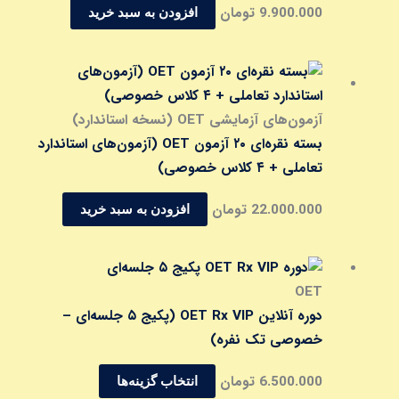
9.900.000
تومان
افزودن به سبد خرید
آزمون‌های آزمایشی OET (نسخه استاندارد)
بسته نقره‌ای ۲۰ آزمون OET (آزمون‌های استاندارد
تعاملی + ۴ کلاس خصوصی)
22.000.000
تومان
افزودن به سبد خرید
این
محصول
OET
دارای
دوره آنلاین OET Rx VIP (پکیج ۵ جلسه‌ای –
انواع
خصوصی تک نفره)
مختلفی
6.500.000
تومان
انتخاب گزینه‌ها
می