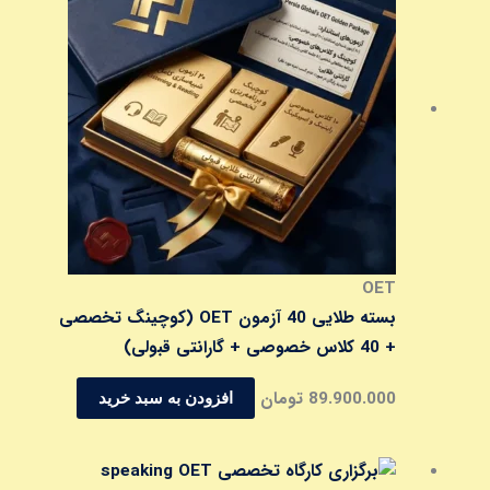
OET
بسته طلایی 40 آزمون OET (کوچینگ تخصصی
+ 40 کلاس خصوصی + گارانتی قبولی)
89.900.000
تومان
افزودن به سبد خرید