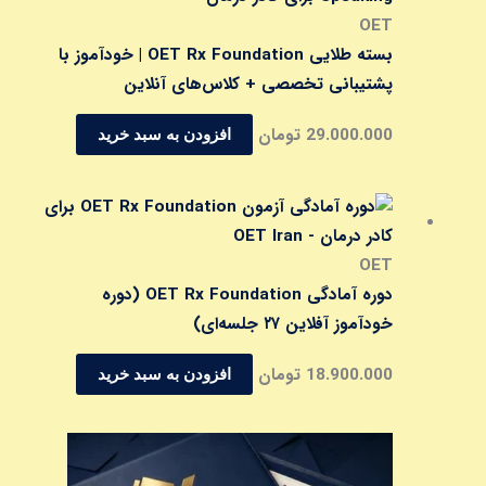
OET
بسته طلایی OET Rx Foundation | خودآموز با
پشتیبانی تخصصی + کلاس‌های آنلاین
29.000.000
تومان
افزودن به سبد خرید
OET
دوره آمادگی OET Rx Foundation (دوره
خودآموز آفلاین ۲۷ جلسه‌ای)
18.900.000
تومان
افزودن به سبد خرید