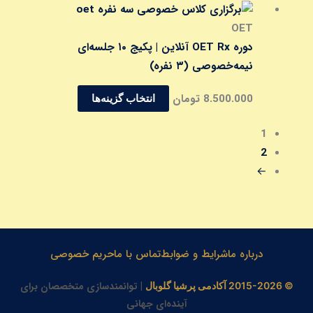
شوند
ها
این
ممکن
محصول
OET
است
دارای
دوره OET Rx آنلاین | پکیج ۱۰ جلسه‌ای
در
انواع
نیمه‌خصوصی (۳ نفره)
صفحه
مختلفی
8.500.000
تومان
محصول
انتخاب گزینه‌ها
می
انتخاب
باشد.
1
شوند
گزینه
2
ها
←
ممکن
است
در
صفحه
محصول
درباره ما
شرایط و ضوابط
تماس با ما
حریم خصوصی
انتخاب
| توانمندسازی متخصصان برای
© 2015-2026 آکادمی پرشیا گلوبال
شوند
آینده‌ای جهانی