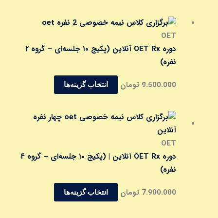
باشد.
گزینه
این
ها
محصول
OET
ممکن
دارای
دوره OET Rx آنلاین (پکیج ۱۰ جلسه‌ای – گروه ۲
است
انواع
نفره)
در
مختلفی
9.500.000
تومان
صفحه
انتخاب گزینه‌ها
می
محصول
باشد.
انتخاب
گزینه
این
شوند
ها
محصول
ممکن
دارای
OET
است
انواع
دوره OET Rx آنلاین | (پکیج ۱۰ جلسه‌ای – گروه ۴
در
مختلفی
نفره)
صفحه
می
7.900.000
تومان
محصول
انتخاب گزینه‌ها
باشد.
انتخاب
گزینه