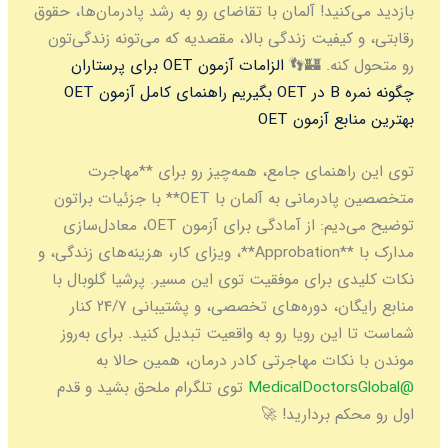
بازدید می‌کنید! آلمان با تقاضای رو به رشد پادرمان‌ها، حقوق
رقابتی، و کیفیت زندگی بالا، مقصدیه که می‌تونه زندگی‌تون
رو متحول کنه. 🏰👣
الزامات آزمون OET برای پرستاران
چگونه نمره B در OET بگیریم
راهنمای کامل آزمون OET
بهترین منابع آزمون OET
توی این راهنمای جامع، همه‌چیز رو برای **مهاجرت
متخصصین پادرمانی به آلمان با OET** با جزئیات براتون
توضیح می‌دیم: از آمادگی برای آزمون OET، معادل‌سازی
مدارک با **Approbation**، ویزای کار، هزینه‌های زندگی، و
نکات کلیدی برای موفقیت توی این مسیر. پرشیا گلوبال با
منابع رایگان، دوره‌های تخصصی، و پشتیبانی ۲۴/۷ کنار
شماست تا این رویا رو به واقعیت تبدیل کنید. برای به‌روز
موندن با نکات مهاجرتی کادر درمان، همین حالا به
@MedicalDoctorsGlobal
توی تلگرام ملحق بشید و قدم
اول رو محکم بردارید! 🚀