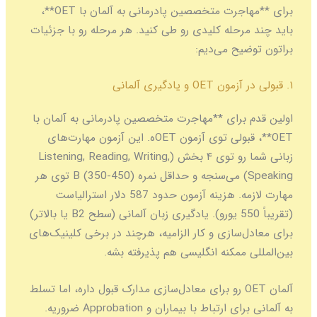
برای **مهاجرت متخصصین پادرمانی به آلمان با OET**،
باید چند مرحله کلیدی رو طی کنید. هر مرحله رو با جزئیات
براتون توضیح می‌دیم:
۱. قبولی در آزمون OET و یادگیری آلمانی
اولین قدم برای **مهاجرت متخصصین پادرمانی به آلمان با
OET**، قبولی توی آزمون OETه. این آزمون مهارت‌های
زبانی شما رو توی ۴ بخش (Listening, Reading, Writing,
Speaking) می‌سنجه و حداقل نمره B (350-450) توی هر
مهارت لازمه. هزینه آزمون حدود 587 دلار استرالیاست
(تقریباً 550 یورو). یادگیری زبان آلمانی (سطح B2 یا بالاتر)
برای معادل‌سازی و کار الزامیه، هرچند در برخی کلینیک‌های
بین‌المللی ممکنه انگلیسی هم پذیرفته بشه.
آلمان OET رو برای معادل‌سازی مدارک قبول داره، اما تسلط
به آلمانی برای ارتباط با بیماران و Approbation ضروریه.