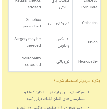
Diabetic
مراقبت پای
Regular checks
Foot Care
دیابتی
advised.
Orthotics
Orthotics
کفی‌های طبی
prescribed.
هالوکس
Surgery may be
Bunion
والگوس
needed.
Neuropathy
Neuropathy
نوروپاتی
detected.
چگونه سریع‌تر استخدام شوید؟
شبکه‌سازی:
توی لینکدین با کلینیک‌ها و
بیمارستان‌های آلمان ارتباط برقرار کنید.
رزومه حرفه‌ای:
۱-۲ صفحه با تأکید روی تجربه