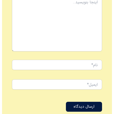
بنویسید..
نام*
ایمیل*