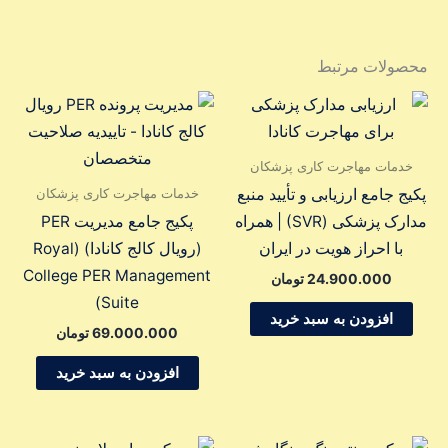
محصولات مرتبط
خدمات مهاجرت کاری پزشکان
خدمات مهاجرت کاری پزشکان
پکیج جامع ارزیابی و تأیید منبع
مدارک پزشکی (SVR) | همراه
پکیج جامع مدیریت PER
با احراز هویت در ایران
(رویال کالج کانادا) (Royal
College PER Management
24.900.000
تومان
Suite)
افزودن به سبد خرید
69.000.000
تومان
افزودن به سبد خرید
محدوده
محدوده