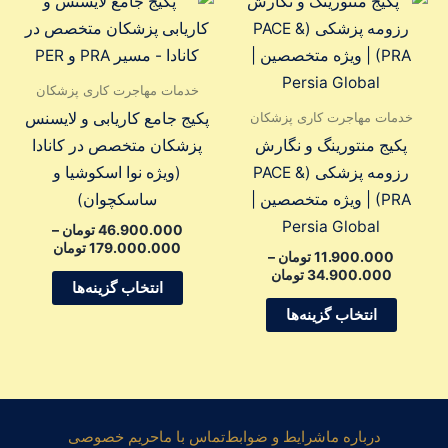
این
این
قیمت:
قیمت:
محصول
محصول
11.900.000 تومان
تا
تا
دارای
دارای
34.900.000 تومان
79.000.000
انواع
انواع
خدمات مهاجرت کاری پزشکان
مختلفی
مختلفی
خدمات مهاجرت کاری پزشکان
پکیج جامع کاریابی و لایسنس
می
می
پکیج منتورینگ و نگارش
پزشکان متخصص در کانادا
باشد.
باشد.
رزومه پزشکی (PACE &
(ویژه نوا اسکوشیا و
گزینه
گزینه
PRA) | ویژه متخصصین |
ساسکچوان)
ها
ها
Persia Global
46.900.000
تومان
–
ممکن
ممکن
179.000.000
تومان
11.900.000
تومان
–
است
است
34.900.000
تومان
انتخاب گزینه‌ها
در
در
انتخاب گزینه‌ها
صفحه
صفحه
محصول
محصول
انتخاب
انتخاب
شوند
شوند
درباره ما
شرایط و ضوابط
تماس با ما
حریم خصوصی