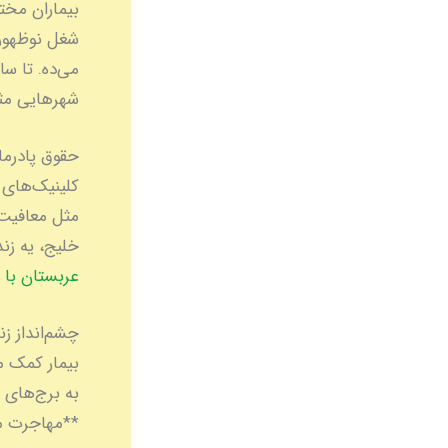
شغل نوظهوره
شهرهایی مث
مثل معافیت 
خلیج، یه زن
عربستان با OET
چشم‌انداز ز
بیمار کمک م
به برج‌های 
**مهاجرت متخصصین