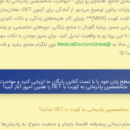
نمای جامع، همه‌چیز رو برای **مهاجرت متخصصین پادرمانی به کو
OET** با جزئیات براتون توضیح می‌دیم: از آم
**وزارت بهداشت کویت (MOH)**، ویزای کار، هزینه‌های زندگی، و نکات کلید
ا این رویا رو به واقعیت تبدیل کنید. برای به‌روز موندن با نکات مه
 حالا به
@MedicalDoctorsGlobal
توی تلگرام ملحق بشید و قدم 
د! 🚀
طح زبان خود را با تست آنلاین رایگان ما ارزیابی کنید و مهاجرت
متخصصین پادرمانی به کویت با OET را همین امروز آغاز کنید!
خصصین پادرمانی به کویت با OET جذابه؟
م درمانی پیشرفته، اقتصاد پایدار، و جمعیت متنوع، به پادرمان‌ها ب