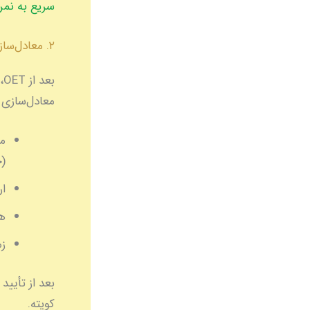
سریع به نمره B در OET بر
۲. معادل‌سازی مدارک با MOH
معادل‌سازی ک
مد
(حداقل 
ا
هز
زم
کویته.