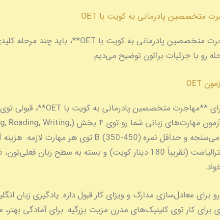
ت متخصصین پادرمانی به کویت با OET
برای **مهاجرت متخصصین پادرمانی به کویت با OET**، باید چ
له رو با جزئیات براتون توضیح می‌دیم:
اولین قدم برای **مهاجرت متخصصین پادرمانی به کویت با
OETه. این آزمون مهارت‌های زبانی شما رو توی ۴ بخش (iting
Speaking) می‌سنجه و حداقل نمره B (350-450) توی هر مهارت ل
واد.
ویت OET رو برای معادل‌سازی مدارک و ویزای کار قبول داره. یادگیری زبان انگ
 برای کار توی کلینیک‌های مدرن مزیت بزرگیه. برای آمادگی بهتر، م