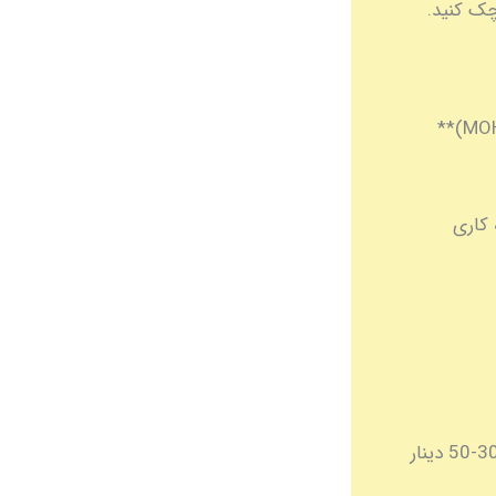
ک کنید.
بعد از OET، باید مدارک تحصیلی و حرفه‌ای‌تون رو با **وزارت بهداشت کویت (MOH)**
 کاری
بعد از تأیید MOH، باید برای آزمون صدور مجوز آماده بشید که هزینه‌اش حدود 30-50 دینار