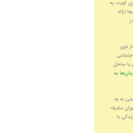
 افراد فعال، نیاز داره. **پادرمانی (Podiatry)** توی کویت یه
 ارائه
 در
 و کار توی
ه. مزایای اجتماعی
 یا ساحل
ان‌ها به
تی به یه
توران مشرف
ندگی با