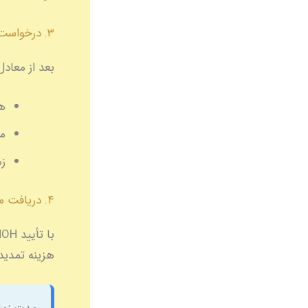
۳. درخواست ویزای کار
بعد از معادل
هز
م
زم
۴. دریافت مجوز حرفه‌ای
هزینه تمدید سالانه 