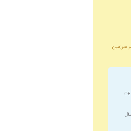
امع موفقیت در سرزمین
 از 18 درصد پادرمان‌های مهاجر در کویت از OET
ویت در سال