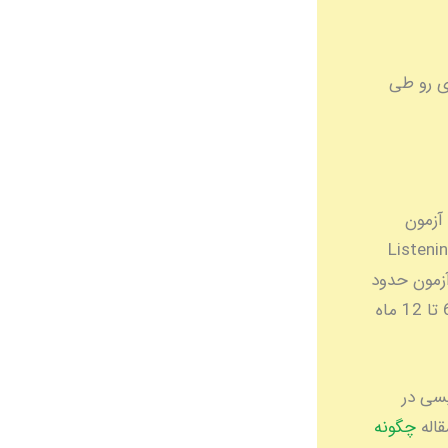
ند مرحله کلیدی رو طی
 OET**، قبولی توی آزمون
Listening, Reading, Wr,
ازمه. هزینه آزمون حدود
587 دلار استرالیاست (تقریباً 180 دینار کویت) و بسته به سطح زبان فعلی‌تون، 6 تا 12 ماه
لیسی در
قاله
چگونه