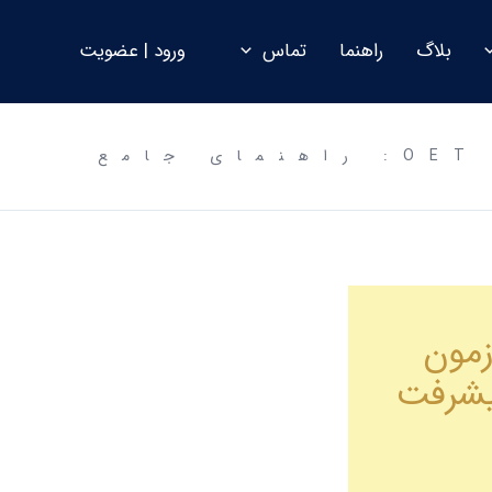
بلاگ
راهنما
تماس
ورود | عضویت
مهاجرت متخصصین پادرمانی به کویت با آزمون OET: راهنمای جامع
زمون