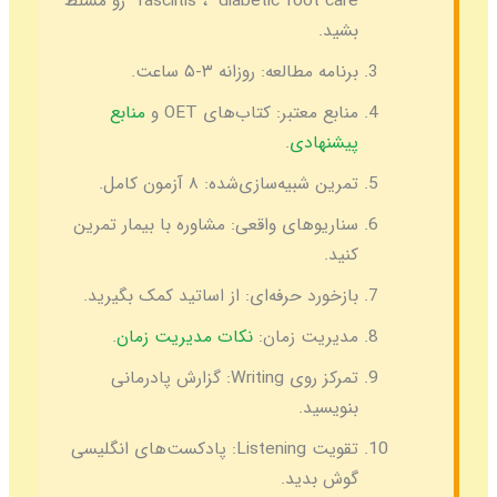
fasciitis”، “diabetic foot care” رو مسلط
بشید.
برنامه مطالعه:
روزانه ۳-۵ ساعت.
منابع معتبر:
کتاب‌های OET و
منابع
پیشنهادی
.
تمرین شبیه‌سازی‌شده:
۸ آزمون کامل.
سناریوهای واقعی:
مشاوره با بیمار تمرین
کنید.
بازخورد حرفه‌ای:
از اساتید کمک بگیرید.
مدیریت زمان:
نکات مدیریت زمان
.
تمرکز روی Writing:
گزارش پادرمانی
بنویسید.
تقویت Listening:
پادکست‌های انگلیسی
گوش بدید.