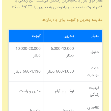
عصر توی بازار باب‌البحرین ریلکس می‌کنید. این زندگی با
**مهاجرت متخصصین پادرمانی به بحرین با OET** ممکنه!
مقایسه بحرین و کویت برای پادرمان‌ها
معیار
بحرین
کویت
10,000-20,000
5,000-12,000
حقوق
دینار
دینار
هزینه
600-1,050 دینار
660-1,130 دینار
مهاجرت
کیفیت
لوکس و آرام
مدرن و راحت
زندگی
تقاضای
متوسط
متوسط