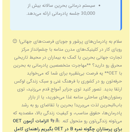
سیستم درمانی بحرین سالانه بیش از
30,000 جلسه پادرمانی ارائه می‌دهد.
سلام به پادرمان‌های پرشور و جویای فرصت‌های جهانی! 😊
رویای کار در کلینیک‌های مدرن منامه با چشم‌انداز مرکز
تجارت جهانی بحرین یا کمک به بیماران در محیط تاریخی
محرق رو دارید؟ **مهاجرت متخصصین پادرمانی به بحرین
با OET** یه فرصت بی‌نظیره برای شما که می‌خواید
حرفه‌تون رو در کشوری با فرهنگ غنی و سبک زندگی لوکس
ارتقا بدید. تصور کنید توی جزایر آمواج قدم می‌زنید، توی
رستوران‌های ساحلی منامه غذا می‌خورید، یا از بازار
باب‌البحرین لذت می‌برید! بحرین با تقاضای رو به رشد
پادرمان‌ها، حقوق مناسب، و کیفیت زندگی بالا، مقصدیه که
می‌تونه زندگی‌تون رو متحول کنه. 🏝️👣
الزامات آزمون OET
برای پرستاران
چگونه نمره B در OET بگیریم
راهنمای کامل