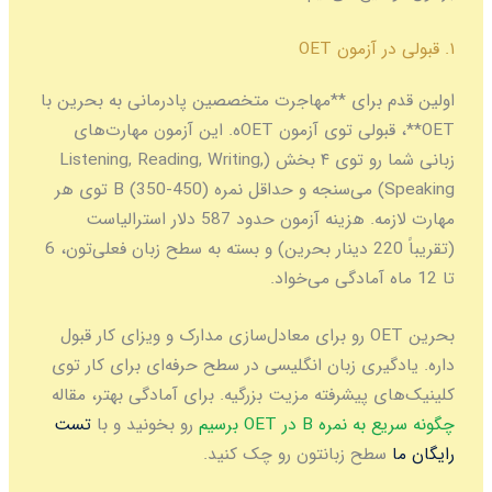
۱. قبولی در آزمون OET
اولین قدم برای **مهاجرت متخصصین پادرمانی به بحرین با
OET**، قبولی توی آزمون OETه. این آزمون مهارت‌های
زبانی شما رو توی ۴ بخش (Listening, Reading, Writing,
Speaking) می‌سنجه و حداقل نمره B (350-450) توی هر
مهارت لازمه. هزینه آزمون حدود 587 دلار استرالیاست
(تقریباً 220 دینار بحرین) و بسته به سطح زبان فعلی‌تون، 6
تا 12 ماه آمادگی می‌خواد.
بحرین OET رو برای معادل‌سازی مدارک و ویزای کار قبول
داره. یادگیری زبان انگلیسی در سطح حرفه‌ای برای کار توی
کلینیک‌های پیشرفته مزیت بزرگیه. برای آمادگی بهتر، مقاله
چگونه سریع به نمره B در OET برسیم
رو بخونید و با
تست
رایگان ما
سطح زبانتون رو چک کنید.