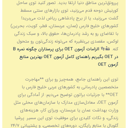
 مناطق دنیا ارتقا بدید. تصور کنید توی ساحل
ه قدم می‌زنید، توی بازارهای سنتی مسقط
د، یا از برج پادشاهی ریاض لذت می‌برید!
یج فارس (عمان، عربستان، قطر، کویت، بحرین)
و به رشد پادرمان‌ها، حقوق بالا، و سبک زندگی
ی بی‌نظیره که می‌تونه زندگی‌تون رو متحول
زامات آزمون OET برای پرستاران
چگونه نمره B
راهنمای کامل آزمون OET
بهترین منابع
هنمای جامع، همه‌چیز رو برای **مهاجرت
درمانی به کشورهای عربی خلیج فارس با
ا جزئیات براتون توضیح می‌دیم: از آمادگی برای
آزمون OET، معادل‌سازی مدارک با سازمان‌های محلی مثل
ت عمان یا عربستان، ویزای کار، هزینه‌های
کات کلیدی برای موفقیت توی این مسیر. پرشیا
گلوبال با منابع رایگان، دوره‌های تخصصی، و پشتیبانی ۲۴/۷