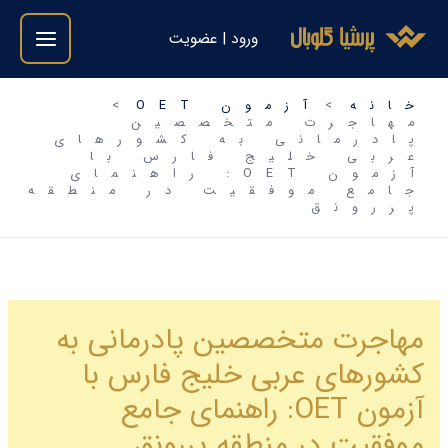
ورود | عضویت
آزمون OET
رت متخصصین
انی به کشورهای
خلیج فارس با
آزمون OET: راهنمای
موفقیت در منطقه
ق
 متخصصین پادرمانی به
ی عربی خلیج فارس با
آزمون OET: راهنمای جامع
در منطقه پررونق