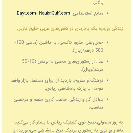
الاتر.
نابع استخدامی:
NaukriGulf.com
،
Bayt.com
.
ره یک پادرمان در کشورهای عربی خلیج فارس
مل‌ونقل:
مترو، تاکسی، یا ماشین (ماهی 100-
 درهم/ریال).
ذا:
از رستوران‌های محلی تا لوکس (10-50
رهم/ریال).
رهنگ و تفریح:
بازدید از اپرای مسقط، بازار واقف
وحه، یا پارک پادشاهی ریاض.
عادل کار و زندگی:
ساعت کاری منظم و مرخصی
ناسب.
لی:
صبح توی کلینیک ریاض با بیمار کار می‌کنید،
ی یه رستوران نزدیک برج پادشاهی می‌خورید، و