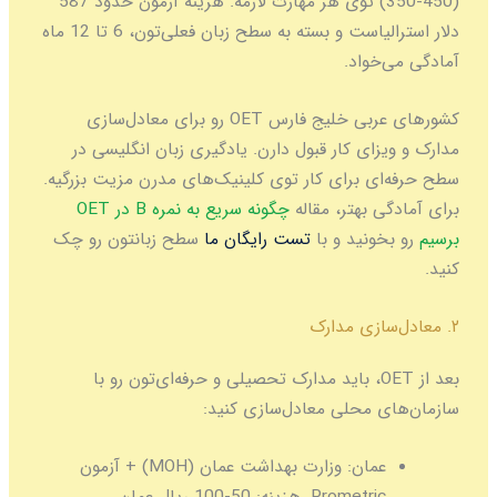
(350-450) توی هر مهارت لازمه. هزینه آزمون حدود 587
دلار استرالیاست و بسته به سطح زبان فعلی‌تون، 6 تا 12 ماه
واد.
کشورهای عربی خلیج فارس OET رو برای معادل‌سازی
ای کار قبول دارن. یادگیری زبان انگلیسی در
ی برای کار توی کلینیک‌های مدرن مزیت بزرگیه.
 بهتر، مقاله
چگونه سریع به نمره B در OET
ونید و با
تست رایگان ما
سطح زبانتون رو چک
بعد از OET، باید مدارک تحصیلی و حرفه‌ای‌تون رو با
 محلی معادل‌سازی کنید:
مان:
وزارت بهداشت عمان (MOH) + آزمون
Prometr. هزینه: 50-100 ریال عمان.