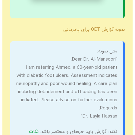
مانی
نه:
I am referring Ahmed, a 60-year-old 
with diabetic foot ulcers. Assessment in
neuropathy and poor wound healing. A ca
including debridement and offloading h
initiated. Please advise on further evalu
R
Dr. Layla 
رش باید حرفه‌ای و مختصر باشه.
نکات