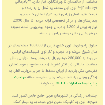
المندان تا ورزشکاران، نیاز دارن. **پادرمانی
Podiatr)** توی این منطقه یه شغل رو به رشده و
شغلی زیادی توی کلینیک‌های خصوصی،
بیمارستان‌ها، و مراکز تخصصی ارائه می‌ده. تا سال 2030،
نیاز به بیش از 1,200 پادرمان جدید پیش‌بینی شده، به‌ویژه
 مثل دوحه، ریاض، و مسقط.
حقوق پادرمان‌ها توی خلیج فارس از 100,000 درهم/ریال در
ی‌شه و با تجربه و کار توی کلینیک‌های لوکس
می‌تونه به 250,000 درهم/ریال یا بیشتر برسه. مزایایی مثل
اتی (در اکثر کشورها)، بیمه جامع، و فرصت‌های
بازدید از اپرای مسقط یا جزایر مروارید قطر، یه
ی به شما می‌ده. برای مقایسه، مقاله
مهاجرت
 امارات با OET
رو بخونید!
زندگی در کشورهای عربی خلیج فارس:
تصور کنید
 یه کلینیک مدرن توی دوحه به یه بیمار کمک