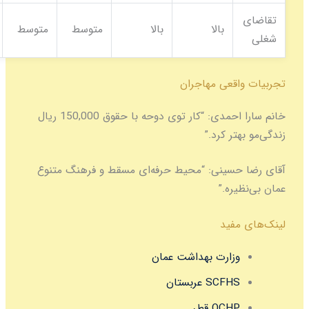
بالا
بالا
متوسط
متوسط
متوسط
قعی مهاجران
احمدی:
“کار توی دوحه با حقوق 150,000 ریال
ر کرد.”
سینی:
“محیط حرفه‌ای مسقط و فرهنگ متنوع
ره.”
فید
زارت بهداشت عمان
SCFH عربستان
QCH قطر