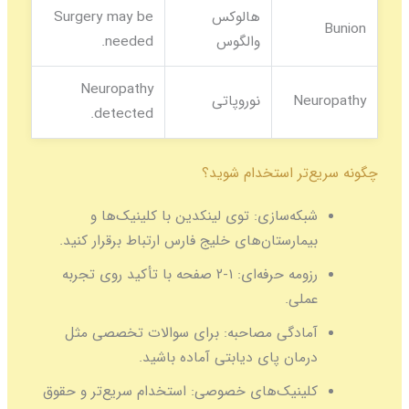
هالوکس
Surgery may be
والگوس
needed.
Neuropathy
Ne
نوروپاتی
detected.
‌تر استخدام شوید؟
بکه‌سازی:
توی لینکدین با کلینیک‌ها و
یمارستان‌های خلیج فارس ارتباط برقرار کنید.
زومه حرفه‌ای:
۱-۲ صفحه با تأکید روی تجربه
ملی.
مادگی مصاحبه:
برای سوالات تخصصی مثل
رمان پای دیابتی آماده باشید.
لینیک‌های خصوصی:
استخدام سریع‌تر و حقوق