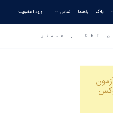
بلاگ
راهنما
تماس
ورود | عضویت
مهاجرت متخصصین پادرمانی به امارات با آزمون OET: راهنمای
زمون