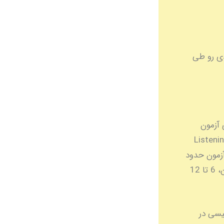
 چند مرحله کلیدی رو طی
 با OET**، قبولی توی آزمون
Listening, Reading, Wr,
ازمه. هزینه آزمون حدود
587 دلار استرالیاست (تقریباً 2,200 درهم امارات) و بسته به سطح زبان فعلی‌تون، 6 تا 12
گلیسی در