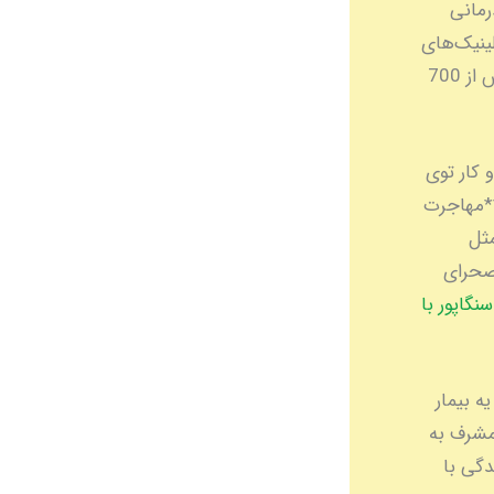
درمانی
لینیک‌های
خصوصی، بیمارستان‌ها، و مراکز تخصصی ارائه می‌ده. تا سال 2030، نیاز به بیش از 700
تجربه و کار توی
 جذابیت **مهاجرت
ی مثل
 صحرای
نگاپور با
ه بیمار
مشرف به
دگی با