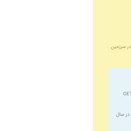
 جامع موفقیت در سرزمین
20، بیش از 20 درصد پادرمان‌های مهاجر در امارات از OET
240, درهم امارات در سال