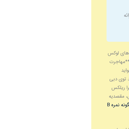
نی ارائه
ک‌های لوکس
 **مهاجرت
‌خواید
د توی دبی
را ریلکس
ل، مقصدیه
چگونه نمره B