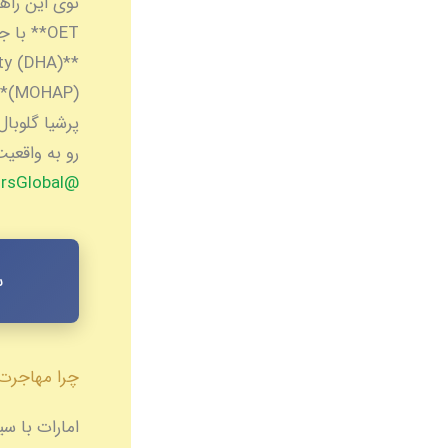
توی این راه
(P
رو به واقعیت
@MedicalDoctorsGlobal
س
چرا مهاجرت مت
امارات با سی