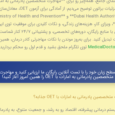
نمای جامع، همه‌چیز رو برای **مهاجرت متخصصین پادرمانی به امار
OET** با جزئیات براتون توضیح می‌دیم: از آم
**Dubai Health Authority (DHA)** و **try of Health and Prevention
MOHA)**، ویزای کار، هزینه‌های زندگی، و نکات کلیدی برای موفقیت توی ا
پرشیا گلوبال با منابع رایگان، دوره‌های تخصصی
 تبدیل کنید. برای به‌روز موندن با نکات مهاجرتی کادر درمان، همین 
توی تلگرام ملحق بشید و قدم اول رو محکم بردارید!
طح زبان خود را با تست آنلاین رایگان ما ارزیابی کنید و مهاجرت
متخصصین پادرمانی به امارات با OET را همین امروز آغاز کنید!
خصصین پادرمانی به امارات با OET جذابه؟
ستم درمانی پیشرفته، اقتصاد رو به رشد، و جمعیت متنوع، به پادرمان