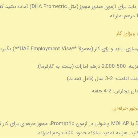
بعد از تأیید، باید برای آزمون صدور مجوز (مثل tric
ید ویزای کار (معمولاً **UAE Employment Visa**) بگیرید:
ینه:
500-2,000 درهم امارات (بسته به کارفرما).
دت اقامت:
2-3 سال (قابل تمدید).
ان پردازش:
2-4 هفته.
با تأیید DHA یا MOHAP و قبولی در آزمون Prometric، مجوز حرفه‌ای 
هزینه تمدید سالانه حدود 500 درهم اماراته.