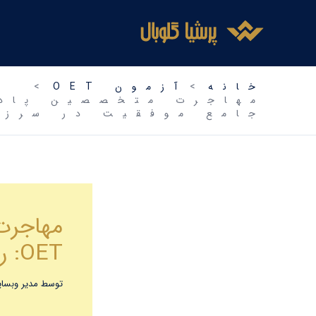
فتن
ه
حتوا
خانه
آزمون OET
جامع موفقیت در سرزم
مهاجرت 
OET: راهنمای جامع موفقیت در سرزمین لوکس
توسط
مدیر وبس