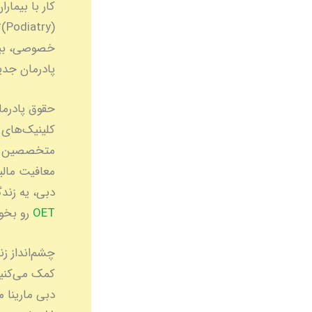
کار با بیمار
(y
پادرمان جدی
معافیت مالی
دبی، یه زندگ
OET
رو بخون
چشم‌انداز زن
کمک می‌کنید
دبی مارینا 