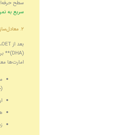
سطح حرفه‌ای
سریع به نمره B در OET بر
۲. معادل‌سازی مدارک با DHA یا MOHAP
امارت‌ها معا
مد
(حداق
ا
هز
زم