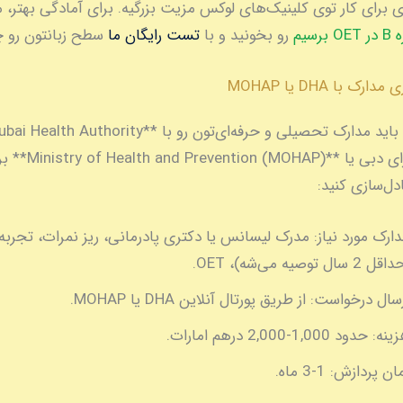
 برای کار توی کلینیک‌های لوکس مزیت بزرگیه. برای آمادگی بهتر، م
سیم
رو بخونید و با
تست رایگان ما
سطح زبانتون رو چ
بعد از OET، باید مدارک تحصیلی و حرفه‌ای‌تون رو با ** Health Authority
(DHA)** برای دبی یا **MOHAP
دل‌سازی کنید:
ارک مورد نیاز:
مدرک لیسانس یا دکتری پادرمانی، ریز نمرات، تجربه
ل 2 سال توصیه می‌شه)، OET.
رسال درخواست:
از طریق پورتال آنلاین DHA یا MOHAP.
ینه:
حدود 1,000-2,000 درهم امارات.
ان پردازش:
1-3 ماه.