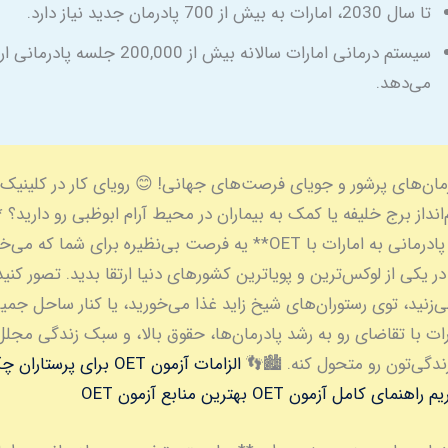
تا سال 2030، امارات به بیش از 700 پادرمان جدید نیاز دارد.
سیستم درمانی امارات سالانه بیش از 200,000 جلسه پادرما
می‌دهد.
رمان‌های پرشور و جویای فرصت‌های جهانی! 😊 رویای کار در کلینی
انداز برج خلیفه یا کمک به بیماران در محیط آرام ابوظبی رو دارید؟
متخصصین پادرمانی به امارات با OET** یه فرصت بی‌نظیره برای شما که می
در یکی از لوکس‌ترین و پویاترین کشورهای دنیا ارتقا بدید. تصور کنی
ی‌زنید، توی رستوران‌های شیخ زاید غذا می‌خورید، یا کنار ساحل جمی
ارات با تقاضای رو به رشد پادرمان‌ها، حقوق بالا، و سبک زندگی مجل
زندگی‌تون رو متحول کنه. 🏙️👣
الزامات آزمون OET برای پرستاران
راهنمای کامل آزمون OET
بهترین منابع آزمون OET