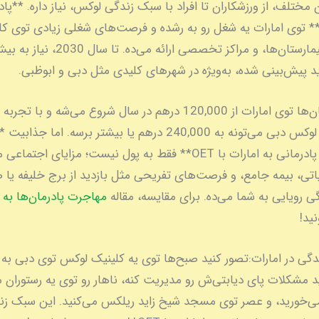
ان مختلف، از ورزشکاران تا افراد با سبک زندگی لوکس، نیاز داره. **پا
Podiatr)** توی امارات یه شغل رو به رشده و فرصت‌های شغلی زیادی توی ک
د پیش‌بینی شده، به‌ویژه در شهرهای کلیدی مثل دبی و ابوظبی.
حقوق پادرمان‌ها توی امارات از 120,000 درهم در سال شروع می‌شه و با 
کلینیک‌های لوکس دبی می‌تونه به 240,000 درهم یا بیشتر برسه. اما
متخصصین پادرمانی به امارات با OET** فقط به پول نیست؛ مزایای اجتماع
اتی، بیمه جامع، و فرصت‌های تفریحی مثل بازدید از برج خلیفه یا
ی رویایی به شما می‌ده. برای مقایسه، مقاله
مهاجرت پادرمان‌ها به س
ید!
دگی در امارات:
تصور کنید صبح‌ها توی یه کلینیک لوکس توی دبی به ی
 مشکلات پای دیابتی‌ش رو مدیریت کنه، ناهار رو توی یه رستوران 
می‌خورید، و عصر توی مسجد شیخ زاید ریلکس می‌کنید. این سبک زن