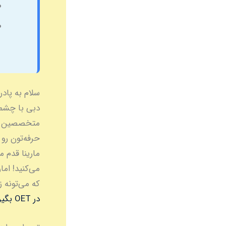
سلام به پاد
دبی با چشم‌
حرفه‌تون رو 
مارینا قدم م
می‌کنید! ام
که می‌تونه 
در OET بگیریم