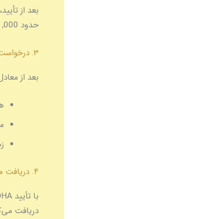
حدود 1,000 درهم اماراته.
۳. درخواست ویزای کار
بعد از معادل‌سازی، با
هز
م
زم
۴. دریافت مجوز حرفه‌ای
دریافت می‌کنید. 