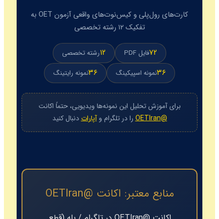
کارت‌های رول‌پلی و کیس‌نوت‌های واقعی آزمون OET به
تفکیک ۱۲ رشته تخصصی
۱۲
۷۲
فایل PDF
رشته تخصصی
۳۶
۳۶
نمونه اسپیکینگ
نمونه رایتینگ
برای آموزش تحلیل این نمونه‌ها ویدیویی، حتماً اکانت
@OETIran
را در تلگرام و
آپارات
دنبال کنید
منابع معتبر: اکانت @OETIran
اکانت
@OETIran
در تلگرام / بله (قطع