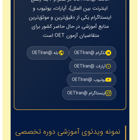
اینترنت بین الملل)، آپارات، یوتیوب و
اینستاگرام یکی از دقیق‌ترین و موثق‌ترین
منابع آموزشی در حال حاضر کشور برای
متقاضیان آزمون OET است.
تلگرام @OETIran
بله @OETIran
آپارات @OETIran
یوتیوب @OETIran
اینستاگرام @OETIran
نمونه ویدئوی آموزشی دوره تخصصی