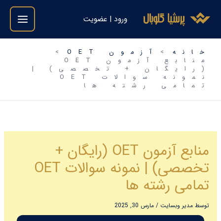
فتن
ورود | عضویت
ه
حتوا
خانه
آزمون OET
منابع آزمون OET
(رایگان + تخصصی) |
نمونه سوالات OET
تمامی رشته ها
منابع آزمون OET (رایگان +
تخصصی) | نمونه سوالات OET
تمامی رشته ها
توسط
مدیر وبسایت
/
مارس 30, 2025