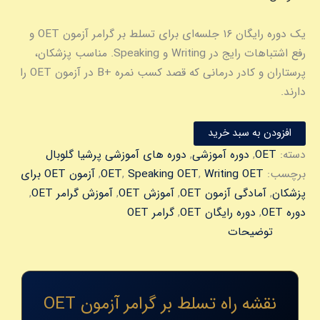
یک دوره رایگان ۱۶ جلسه‌ای برای تسلط بر گرامر آزمون OET و
رفع اشتباهات رایج در Writing و Speaking. مناسب پزشکان،
پرستاران و کادر درمانی که قصد کسب نمره +B در آزمون OET را
دارند.
افزودن به سبد خرید
دسته:
OET
,
دوره آموزشی
,
دوره های آموزشی پرشیا گلوبال
برچسب:
Writing OET
,
Speaking OET
,
OET
,
آزمون OET برای
پزشکان
,
آمادگی آزمون OET
,
آموزش OET
,
آموزش گرامر OET
,
دوره OET
,
دوره رایگان OET
,
گرامر OET
توضیحات
نقشه راه تسلط بر گرامر آزمون OET