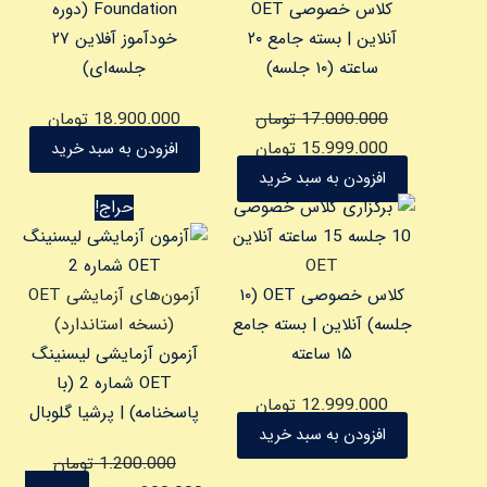
کلاس خصوصی OET
Foundation (دوره
آنلاین | بسته جامع ۲۰
خودآموز آفلاین ۲۷
ساعته (۱۰ جلسه)
جلسه‌ای)
17.000.000
تومان
18.900.000
تومان
15.999.000
تومان
افزودن به سبد خرید
افزودن به سبد خرید
قیمت
قیمت
حراج!
اصلی
فعلی
1.200.000 تومان
800.000 تو
OET
بود.
است.
کلاس خصوصی OET (۱۰
آزمون‌های آزمایشی OET
جلسه) آنلاین | بسته جامع
(نسخه استاندارد)
۱۵ ساعته
آزمون آزمایشی لیسنینگ
OET شماره 2 (با
12.999.000
تومان
پاسخنامه) | پرشیا گلوبال
افزودن به سبد خرید
1.200.000
تومان