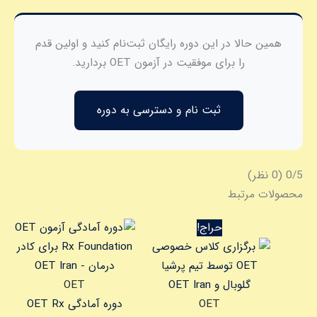
همین حالا در این دوره رایگان ثبت‌نام کنید و اولین قدم
را برای موفقیت در آزمون OET بردارید.
ثبت نام و دسترسی به دوره
‫0/5
‫(0 نظر)
محصولات مرتبط
قیمت
قیمت
حراج!
اصلی
فعلی
17.000.000 تومان
15.999.000 تومان
بود.
است.
OET
OET
دوره آمادگی OET Rx