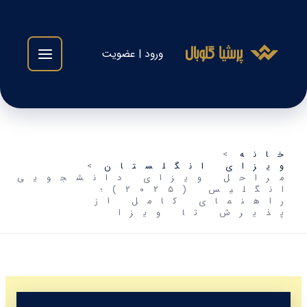
فتن
ه
حتوا
ورود | عضویت
خانه
ویزای انگلستان
مراحل ویزای دانشجویی
انگلیس (۲۰۲۵)؛
راهنمای کامل از
پذیرش تا ویزا