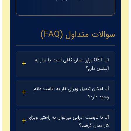
سوالات متداول (FAQ)
آیا OET برای عمان کافی است یا نیاز به
آیلتس دارم؟
خیر، برای متخصصین سلامت، عمان ترجیحاً
آیا امکان تبدیل ویزای کار به اقامت دائم
OET را می‌پذیرد و در بسیاری از موارد نمره OET
وجود دارد؟
اولویت بالاتری نسبت به آیلتس دارد زیرا
مهارت‌های واقعی محیط کار را می‌سنجد. نمره
سیستم ویزای عمان بر اساس اسپانسرشیپ
B در OET معادل ۷ در آیلتس در نظر گرفته
آیا با تابعیت ایرانی می‌توان به راحتی ویزای
(کفالت) کارفرما است. اقامت دائم به معنای
می‌شود.
کار عمان گرفت؟
گرین کارت وجود ندارد، اما با تمدید قراردادهای