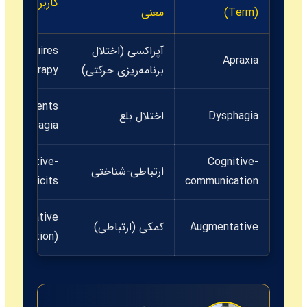
کاربرد در جمله (ntext
(Term)
معنی
آپراکسی (اختلال
ech requires
Apraxia
برنامه‌ریزی حرکتی)
sive therapy.
 for patients
Dysphagia
اختلال بلع
e dysphagia.
in cognitive-
Cognitive-
ارتباطی-شناختی
on deficits.
communication
ugmentative
Augmentative
کمکی (ارتباطی)
munication).