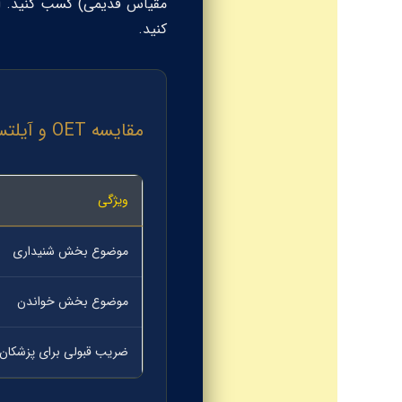
مقیاس قدیمی) کسب کنید. این
کنید.
مقایسه OET و آیلتس (چرا OET منطقی‌تر است؟)
ویژگی
موضوع بخش شنیداری
موضوع بخش خواندن
ضریب قبولی برای پزشکان