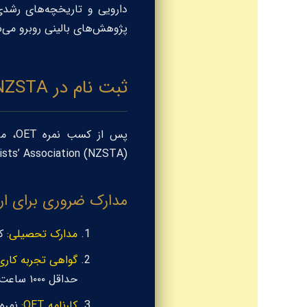
دارویی و تاریخچه‌های رشدی
پژوهش‌های بالینی روبرو می‌شوید که نیاز به imming
ثبت نام در NZSTA: معادل‌سازی مدارک
پس از کسب نمره OET، مرحله سخت‌تر یعنی "تأیید صلاحیت حرفه‌ای" آغاز می‌شود.
ists’ Association (NZSTA)
مدارک ضروری برای ارسال 
مدارک تحصیلی:
کپ
گواهی تجربه کاری
حداقل ۱۰۰۰ ساعت تجربه کاری بالینی تأثیرگذار است.
کارنامه OET:
نمره ر