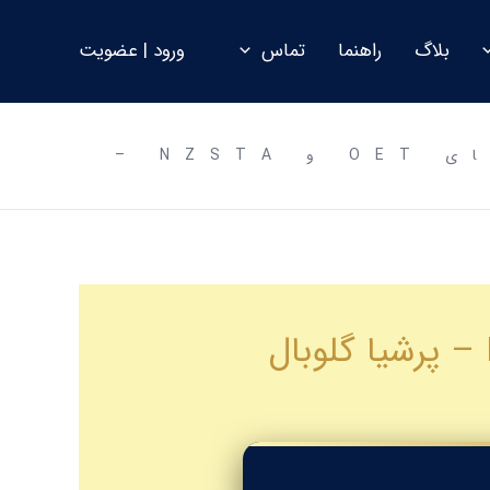
بلاگ
راهنما
تماس
ورود | عضویت
مهاجرت گفتار درمانی به نیوزلند ۲۰۶ | راهنمای OET و NZSTA –