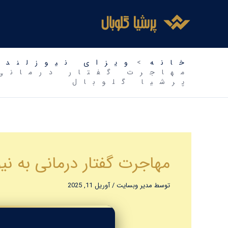
فتن
ه
حتوا
خانه
ویزای نیوزلند
پرشیا گلوبال
مهاجرت گفتار درمانی به نیوزلند ۲۰۶ | راهنمای OET و NZSTA – 
توسط
مدیر وبسایت
/
آوریل 11, 2025