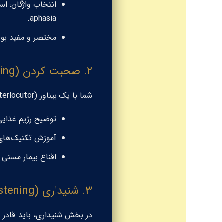
انتخاب واژگان: ا
.
aphasia
مختصر و مفید بود
۲. صحبت کردن (Speaking): نقش‌playing در مطب
شما با یک بیناور (interlocutor) مصاحبه می‌کنید که نقش یک بیمار یا مراقب را بازی می‌کند. سناریوهای رایج برای شما شامل:
توضیح رژیم غذایی تغییر یافته (Texture modified diet) 
آموزش تکنیک‌های ا
اقناع بیمار مسنی برای استفاد
۳. شنیداری (Listening) و خواندن (Reading)
در بخش شنیداری، باید قادر ب