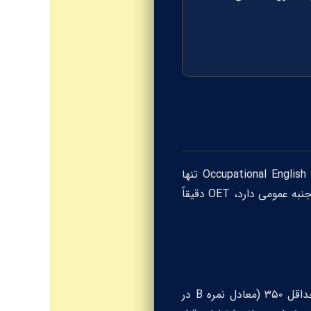
Occupational English
تنها
به عنوان استاندارد طلایی شناخته می‌شود. برخلاف آیلتس که جنبه عمومی دارد، OET دقیقاً
برای ثبت نام در NZSTA، شما باید در هر چهار مهارت (شنیداری، خواندن، نوشتار و گفتار) نمره حداقل ۳۵۰ (معادل نمره B در