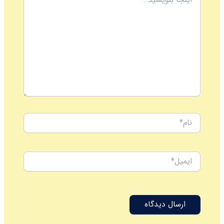
بنویسید..
نام*
ایمیل*