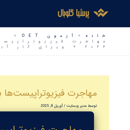
فتن
ه
حتوا
خانه
آزمون OET
۲۰۲۶ + ویزای کار آبی
مهاجرت فیزیوتراپیست‌ها به آلمان با آزمون OET | را
توسط
مدیر وبسایت
/
آوریل 8, 2025