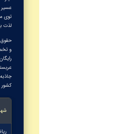
عسیر و
توی مح
لذت بب
رایگان
عربستا
کشور ر
شهر
ریا