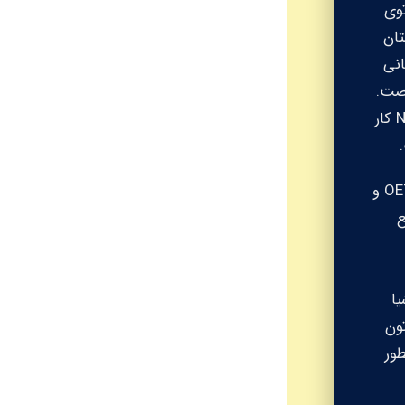
توی
تان
 سیستم درمانی
رصت.
تصور کنید توی داروخانه‌های معروفی مثل Al-Dawaa یا Nahdi Pharmacy کار
مهاجرت به عربستان برای داروسازان دیگه یه رویای دور نیست. با آزمون OET و
ع
یا
تون
طور