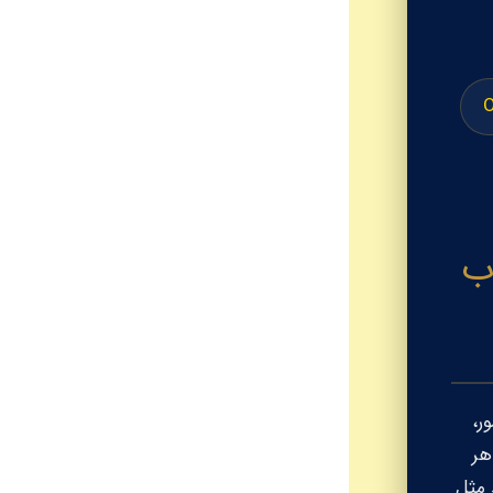
ب
ر،
هر
 مثل