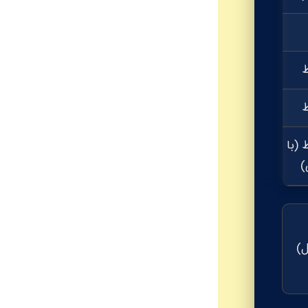
(با مزایای
)
40,000 SAR در سال)