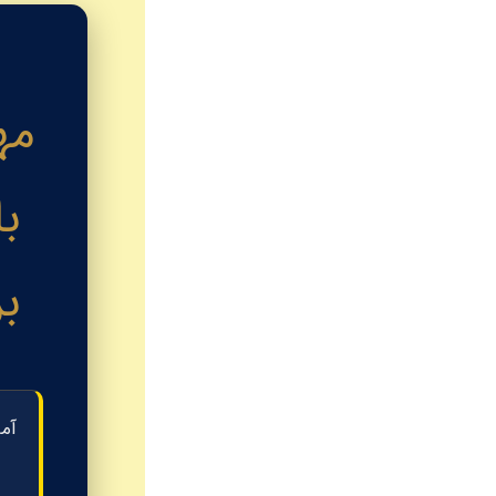
مه
ب
آما