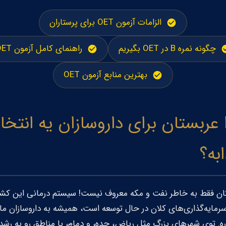
الزامات آزمون OET برای پرستاران
چگونه نمره B در OET بگیریم
راهنمای کامل آزمون OET
بهترین منابع آزمون OET
 عربستان برای داروسازان یه انتخا
به؟
ان فقط به خاطر نفت و مکه معروف نیست! سیستم درمانی این کشو
سرمایه‌گذاری‌های کلان در حال توسعه است، همیشه به داروسازان ما
اره. توی شهرهای بزرگ مثل ریاض، جده، و دمام، یا مناطق رو به رشد