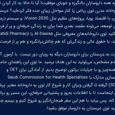
ه همه داروسازان باانگیزه و جویای موفقیت! آیا تا حالا به کار کردن 
وخانه مدرن توی ریاض یا کنار سواحل زیبای جده فکر کرده‌اید؟ عربس
سعودی، با اقتصاد پویا، پروژه‌های عظیم مثل Vision 2030، و
 توسعه، می‌تونه مقصد بعدی شما برای یه زندگی حرفه‌ای و پر از ف
د، با حقوق عالی و زندگی‌ای که هم چالش‌برانگیزه و هم پر از فرصت.
دم مشخص، می‌تونید به این هدف برسید. ما توی این راهنمای جام
قراره همه‌چیز رو با جزئیات براتون توضیح بدیم: از آمادگی برای OET و
معادل‌سازی مدارک با Saudi Commission for Health Specialties
(SCFHS) گرفته تا گرفتن ویزای کار و شروع کار توی یه داروخانه معتبر. پرش
 اینجاست تا با اطلاعات به‌روز و پشتیبانی حرفه‌ای، این مسیر رو برا
کنه. پس بیاید با هم این سفر هیجان‌انگیز رو شروع کنیم و ببینیم چ
ید توی عربستان یه داروساز موفق بشید!