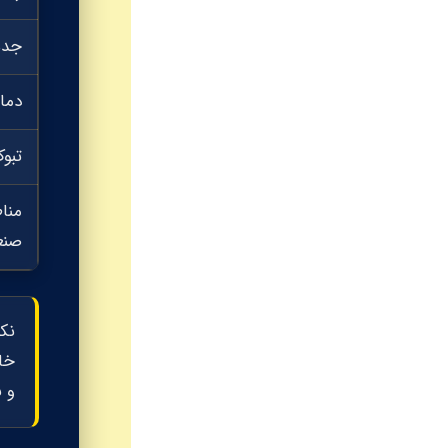
جده
دما
تبو
منا
صنع
نکت
و 