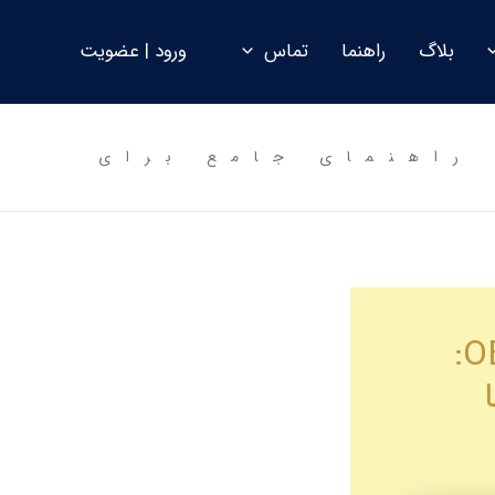
بلاگ
راهنما
تماس
ورود | عضویت
جرت داروسازان به عربستان با آزمون OET: راهنمای جامع برای
مهاجرت داروسازان به عربستان با آزمون OET: