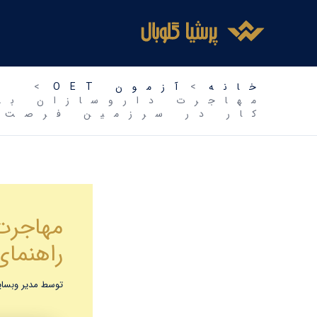
فتن
ه
حتوا
خانه
آزمون OET
کار در سرزمین فرصت‌ه
راهنمای
توسط
مدیر وبس