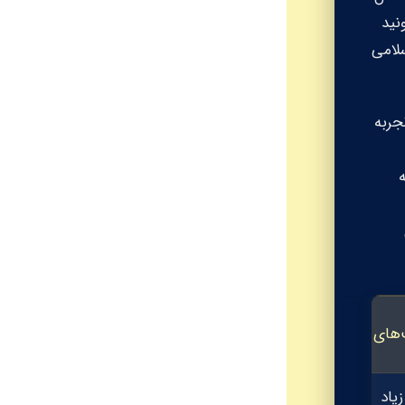
نید
سلامی
 و با تجربه
ه
های شغلی
زیاد