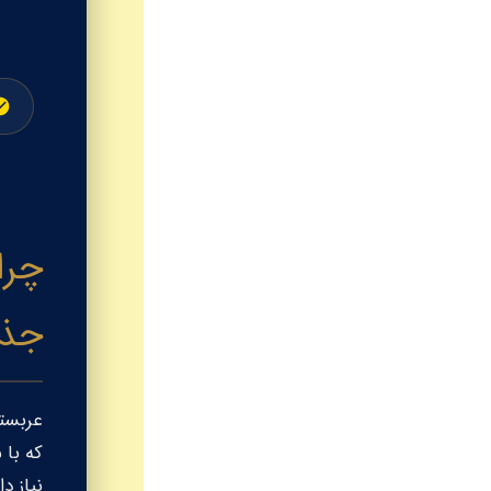
چرا
جذا
عربست
که با 
نیاز د