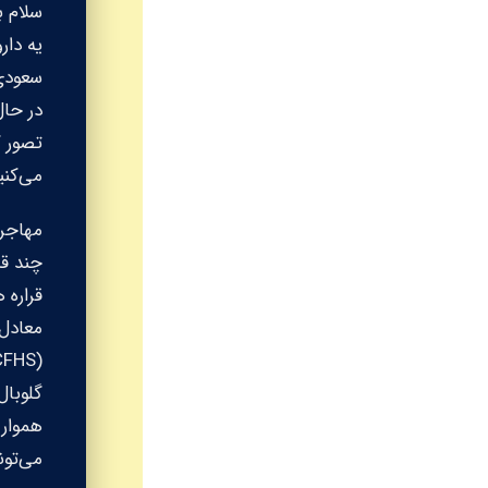
سلام ب
یه دار
در حال
می‌کنی
چند ق
گلوبال
هموار 
می‌تون