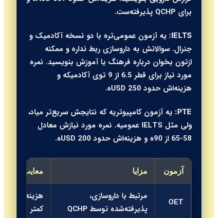
برای QCHP پذیرفته‌ست.
یه آزمون عمومی‌تره با دو نسخه آکادمیک و
IELTS:
جنرال. سوالاتش به داروسازی ربط نداره و ممکنه
ازتون بخوان درباره فرهنگ یا آموزش بنویسید. نمره
مورد نیاز برای قطر 6.5 از 9 توی آکادمیکه و
هزینه‌اش حدود 250 USDه.
یه آزمون کامپیوتریه که نتایجش سریع‌تر میاد،
PTE:
ولی مثل IELTS عمومیه. نمره مورد نیازش معادل
58-65 از 90ه و هزینه‌اش حدود 200 USDه.
آزمون
مزایا
معایب
مرتبط با داروسازی،
هزینه بالاتر، م
OET
پذیرفته‌شده توسط QCHP
کمتر