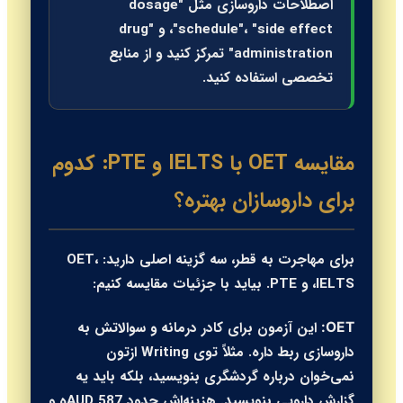
اصطلاحات داروسازی مثل "dosage
schedule"، "side effect"، و "drug
administration" تمرکز کنید و از منابع
تخصصی استفاده کنید.
مقایسه OET با IELTS و PTE: کدوم
برای داروسازان بهتره؟
برای مهاجرت به قطر، سه گزینه اصلی دارید: OET،
IELTS، و PTE. بیاید با جزئیات مقایسه کنیم:
این آزمون برای کادر درمانه و سوالاتش به
OET:
داروسازی ربط داره. مثلاً توی Writing ازتون
نمی‌خوان درباره گردشگری بنویسید، بلکه باید یه
گزارش دارویی بنویسید. هزینه‌اش حدود 587 AUDه و