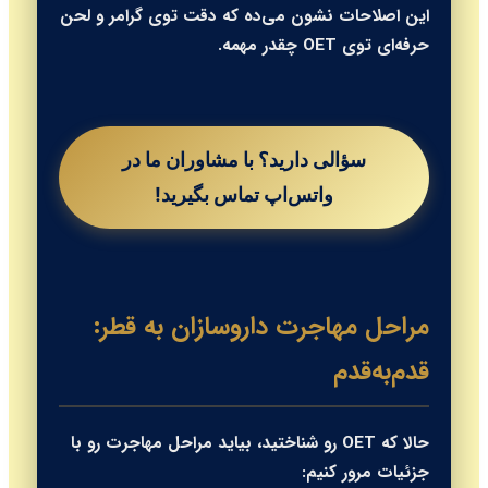
این اصلاحات نشون می‌ده که دقت توی گرامر و لحن
حرفه‌ای توی OET چقدر مهمه.
سؤالی دارید؟ با مشاوران ما در
واتس‌اپ تماس بگیرید!
مراحل مهاجرت داروسازان به قطر:
قدم‌به‌قدم
حالا که OET رو شناختید، بیاید مراحل مهاجرت رو با
جزئیات مرور کنیم: