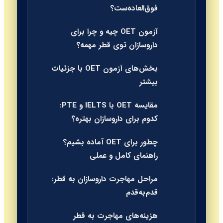
فوق‌العاده‌ست؟
آزمون OET چیه و چرا برای
داروسازان توی قطر مهمه؟
بخش‌های آزمون OET با جزئیات
بیشتر
مقایسه OET با IELTS و PTE:
کدوم برای داروسازان بهتره؟
چطور برای OET آماده بشیم؟
راهنمای کامل و عملی
مراحل مهاجرت داروسازان به قطر:
قدم‌به‌قدم
هزینه‌های مهاجرت به قطر