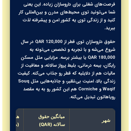
فرصت‌های شغلی برای داروسازان زیاده. این یعنی
شما می‌تونید توی محیط‌های مدرن و بین‌المللی کار
کنید و از زندگی توی یه کشور امن و پیشرفته لذت
ببرید.
حقوق داروسازان توی قطر از 120,000 QAR در سال
شروع می‌شه و با تجربه و تخصص می‌تونه به
180,000 QAR یا بیشتر برسه. مزایایی مثل مسکن
رایگان، بیمه درمانی، بلیط پرواز سالانه، و معافیت از
مالیات هم از دلایلیه که قطر رو جذاب می‌کنه. کیفیت
زندگی بالا، امنیت بی‌نظیر، و جاذبه‌هایی مثل Souq
Waqif و Corniche هم این کشور رو به یه مقصد
رویاهاتون تبدیل می‌کنه.
میانگین حقوق
هزینه زند
شهر
سالانه (QAR)
(متوسط)