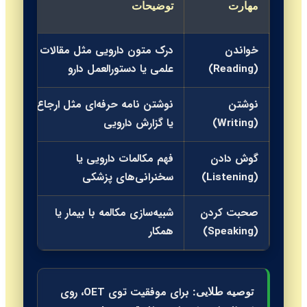
مهارت
توضیحات
زم
خواندن
درک متون دارویی مثل مقالات
60
(Reading)
علمی یا دستورالعمل دارو
دقی
نوشتن
نوشتن نامه حرفه‌ای مثل ارجاع
45
(Writing)
یا گزارش دارویی
دقی
گوش دادن
فهم مکالمات دارویی یا
50
(Listening)
سخنرانی‌های پزشکی
دقی
صحبت کردن
شبیه‌سازی مکالمه با بیمار یا
20
(Speaking)
همکار
دقی
برای موفقیت توی OET، روی
توصیه طلایی: