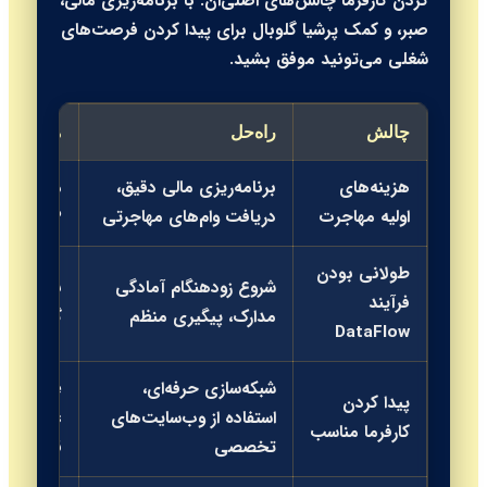
کردن کارفرما چالش‌های اصلی‌ان. با برنامه‌ریزی مالی،
صبر، و کمک پرشیا گلوبال برای پیدا کردن فرصت‌های
شغلی می‌تونید موفق بشید.
چالش
راه‌حل
منابع کم
هزینه‌های
برنامه‌ریزی مالی دقیق،
مشاوران م
اولیه مهاجرت
دریافت وام‌های مهاجرتی
QCHP
طولانی بودن
شروع زودهنگام آمادگی
برنامه‌ها
فرآیند
مدارک، پیگیری منظم
گلوبال
DataFlow
شبکه‌سازی حرفه‌ای،
althcare
پیدا کردن
استفاده از وب‌سایت‌های
کارفرما مناسب
تخصصی
قطر