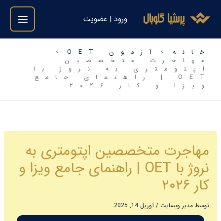
فتن
ورود | عضویت
ه
حتوا
خانه
آزمون OET
مهاجرت متخصصین
اپتومتری به نروژ با
OET | راهنمای جامع
ویزا و کار ۲۰۲۶
مهاجرت متخصصین اپتومتری به
نروژ با OET | راهنمای جامع ویزا و
کار ۲۰۲۶
توسط
مدیر وبسایت
/
آوریل 14, 2025