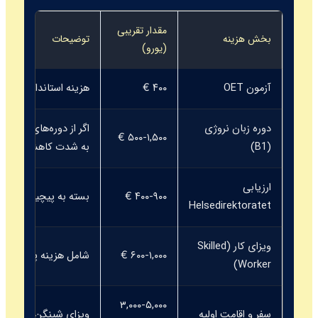
مقدار تقریبی
بخش هزینه
توضیحات
(یورو)
آزمون OET
۴۰۰ €
هزینه استاندارد آزمون
دوره زبان نروژی
اگر از دوره‌های دولتی 
۵۰۰-۱,۵۰۰ €
(B1)
به شدت کاهش می‌یابد
ارزیابی
۴۰۰-۹۰۰ €
بسته به پیچیدگی پرون
Helsedirektoratet
ویزای کار (Skilled
۶۰۰-۱,۰۰۰ €
شامل هزینه پردازش و 
Worker)
۳,۰۰۰-۵,۰۰۰
سفر و اقامت اولیه
ویزای شینگن برای ور