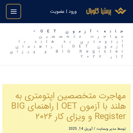
فتن
ورود | عضویت
ه
حتوا
خانه
آزمون OET
مهاجرت متخصصین
اپتومتری به هلند با
آزمون OET | راهنمای
BIG Register و ویزای
کار ۲۰۲۶
مهاجرت متخصصین اپتومتری به
هلند با آزمون OET | راهنمای BIG
Register و ویزای کار ۲۰۲۶
توسط
مدیر وبسایت
/
آوریل 14, 2025