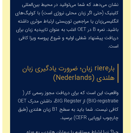
نشان می‌دهد که شما می‌توانید در محیط بین‌المللی
کلینیک (حتی اگر زبان محلی نروژی است) با کولیگ‌های
انگلیسی‌زبان یا مراجعین توریستی ارتباط موثری داشته
باشید. نمره B در OET اغلب به عنوان تاییدیه زبان برای
دریافت پیشنهاد شغلی اولیه و شروع پروسه ویزا کافی
است.
بارriere زبان؛ ضرورت یادگیری زبان
هلندی (Nederlands)
واقعیت این است که برای دریافت مجوز رسمی کار (
BIG-registratie
) از
BIG Register
، داشتن مدرک OET
کافی نیست. شما باید به سطح B1 زبان هلندی (طبق
چارچوب اروپایی CEFR) برسید.
چرا؟ زیرا ارتباط مستقیم با بیماران هلندی، به ویژه