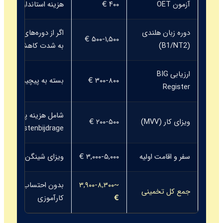
آزمون OET
۴۰۰ €
هزینه استاندارد آزمون
دوره زبان هلندی
اگر از دوره‌های دولتی 
۵۰۰-۱,۵۰۰ €
(B1/NT2)
به شدت کاهش می‌یابد
ارزیابی BIG
۳۰۰-۸۰۰ €
بسته به پیچیدگی پرون
Register
ویزای کار (MVV)
۲۰۰-۵۰۰ €
nkomenstenbijdrage)
سفر و اقامت اولیه
۳,۰۰۰-۵,۰۰۰ €
ویزای شینگن برای ورو
~۳,۹۰۰-۸,۳۰۰
بدون احتساب هزینه‌ها
جمع کل تخمینی
€
کارآموزی