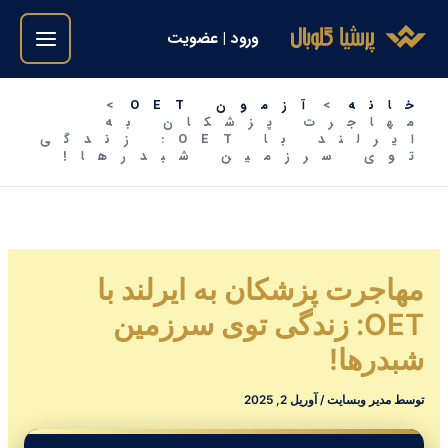
فتن
ورود | عضویت
ه
حتوا
خانه
آزمون OET
مهاجرت پزشکان به
ایرلند با OET: زندگی
توی سرزمین شبدرها!
مهاجرت پزشکان به ایرلند با
OET: زندگی توی سرزمین
شبدرها!
توسط
مدیر وبسایت
/
آوریل 2, 2025