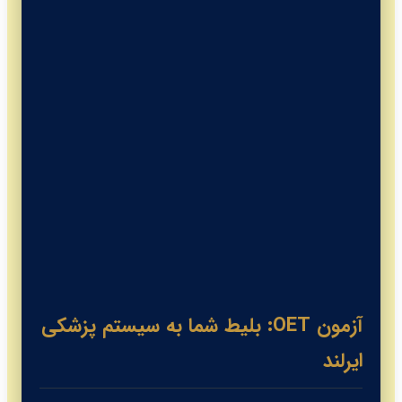
احمدرضا توکلی
مدرس و مشاور ارشد OET
آزمون OET: بلیط شما به سیستم پزشکی
ایرلند