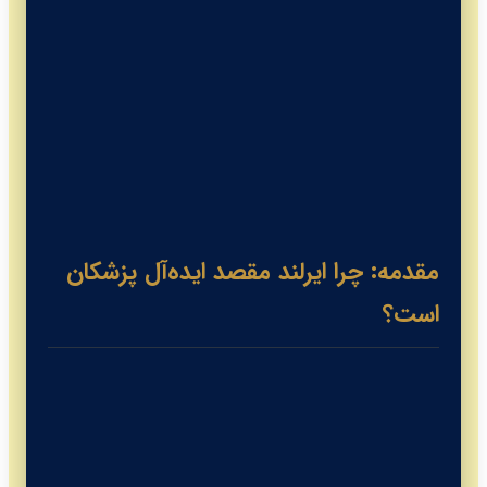
خدمات پرشیا گلوبال برای مهاجرت
پزشکان
سؤالات متداول پزشکان
منابع پیشنهادی برای پزشکان
نتیجه‌گیری: امروز قدم اول را بردارید!
مقدمه: چرا ایرلند مقصد ایده‌آل پزشکان
است؟