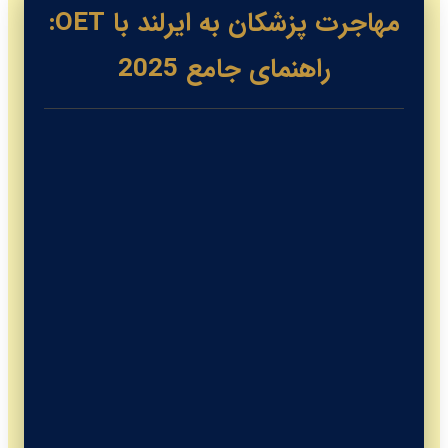
مهاجرت پزشکان به ایرلند با OET:
راهنمای جامع 2025
مقدمه: چرا ایرلند مقصد ایده‌آل پزشکان
است؟
زندگی پزشکان در ایرلند: از دوبلین تا
گالوی
داستان موفقیت نگار: از تهران تا گالوی
آزمون OET: بلیط شما به سیستم پزشکی