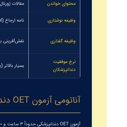
محتوای خواندن
مقالات ژورنال
وظیفه نوشتاری
نامه ارجاع (
l
وظیفه گفتاری
نقش‌آفرینی با بیمار (Role-play) 
نرخ موفقیت
بسیار بالاتر (
دندانپزشکان
آناتومی آزمون OET دندانپزشکی: ساختار و زمان‌بندی