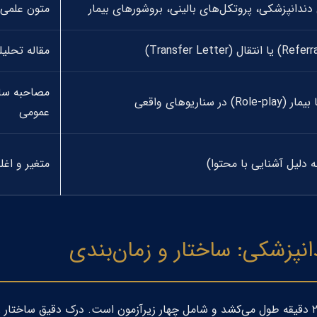
 دندانپزشکی، پروتکل‌های بالینی، بروشورهای بیمار
متون علمی 
Referra
) یا انتقال (
Transfer Letter
)
مقاله تحلیل
مصاحبه ساخ
در سناریوهای واقعی
عمومی
به دلیل آشنایی با محتوا)
متغیر و اغلب
آزمون OET دندانپزشکی حدوداً ۳ ساعت و ۲۰ دقیقه طول می‌کشد و شامل چهار زیرآزمون است. در