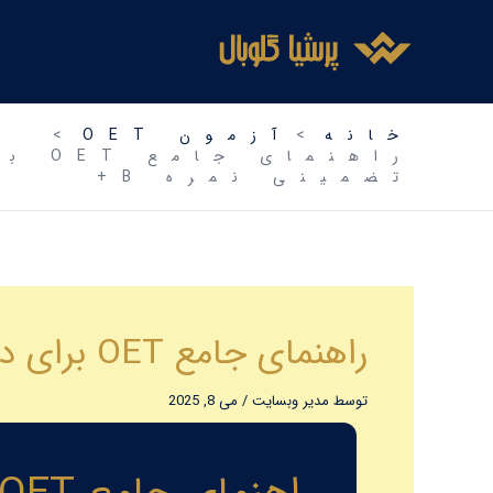
فتن
ه
حتوا
خانه
آزمون OET
تضمینی نمره B+
راهنمای جامع OET برای دندانپزشکان در سال ۲۰۲۶ | استراتژی تضمینی نمره B+
توسط
مدیر وبسایت
/
می 8, 2025