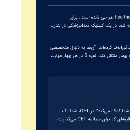
آزمون زبان انگلیسی حرفه‌ای (OET) تنها آزمون زبان انگلیسی در جهان است که به طور اختصاصی برای ۱۲ رشته healthcare طراحی شده است. برای
 شما در یک کلینیک دندانپزشکی در لندن،
گیرانه‌تر کرده‌اند. آن‌ها به دنبال متخصصی
هستند که نه تنها دانش علمی دارد، بلکه بتواند تشخیص، طرح درمان و توصیه‌های بهداشتی را با دقت و ظرافت به بیمار منتقل کند. نمره B در هر چهار مهارت
تصور کنید در بخش Writing آزمون آیلتس باید درباره "مزایای سفر با قطار" بنویسید. چقدر این موضوع به حرفه شما کمک می‌کند؟ در OET، شما یک
) برای یک بیمار با پریودنتیت پیشرفته به پریودنتیست می‌نویسید. این یعنی هر دقیقه‌ای که برای مطالعه OET می‌گذارید،