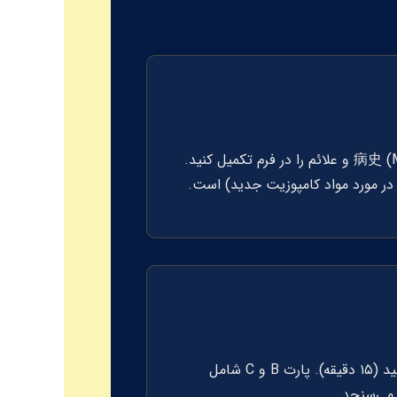
این بخش شامل ۳ پارت است. پارت A شامل دو مکالمه مشاوره‌ای است که شما باید جزئیات病史 (Medical History) و علائم را در فرم تکمیل کنید.
شامل ۳ پارت. پارت A "تکمیل خلاصه سریع" است که شما باید ۴ متن کوتاه را اسکن کرده و خلاصه را تکمیل کنید (۱۵ دقیقه). پارت B و C شامل
 می‌سنجد.