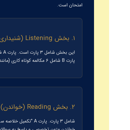
امتحان است.
۱. بخش Listening (شنیداری) - حدود ۵۰ دقیقه
پارت B شامل ۶ مکالمه کوتاه کاری (مانند دستور به دستیار) و پارت C شامل یک ارائه تخصصی (مانند سخنرانی در مورد مواد کامپوزیت جدید) است.
۲. بخش Reading (خواندن) - ۶۰ دقیقه
خواندن متون تخصصی و پاسخ به سوالات چ