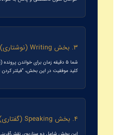
۳. بخش Writing (نوشتاری) - ۴۵ دقیقه
شما ۵ دقیقه زمان برای خواندن پرونده (
s
کلید موفقیت در این بخش، "فیلتر کردن ا
۴. بخش Speaking (گفتاری) - حدود ۲۰ دقیقه