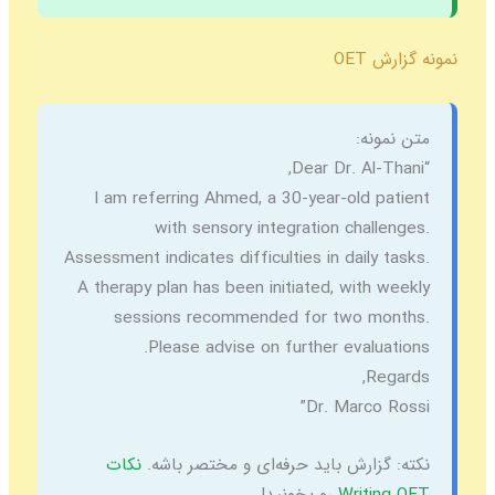
نمونه گزارش OET
متن نمونه:
“Dear Dr. Al-Thani,
I am referring Ahmed, a 30-year-old patient
with sensory integration challenges.
Assessment indicates difficulties in daily tasks.
A therapy plan has been initiated, with weekly
sessions recommended for two months.
Please advise on further evaluations.
Regards,
Dr. Marco Rossi”
نکته:
گزارش باید حرفه‌ای و مختصر باشه.
نکات
Writing OET
رو بخونید!