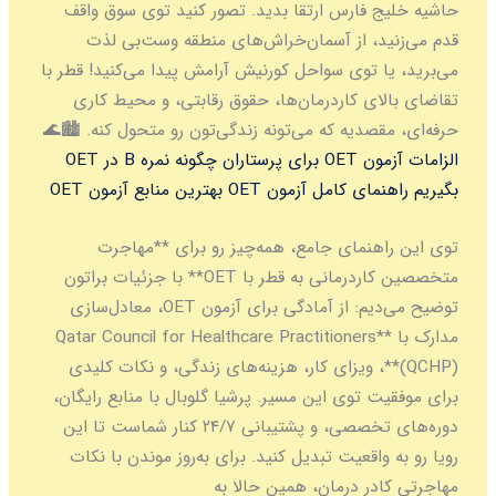
حاشیه خلیج فارس ارتقا بدید. تصور کنید توی سوق واقف
قدم می‌زنید، از آسمان‌خراش‌های منطقه وست‌بی لذت
می‌برید، یا توی سواحل کورنیش آرامش پیدا می‌کنید! قطر با
تقاضای بالای کاردرمان‌ها، حقوق رقابتی، و محیط کاری
حرفه‌ای، مقصدیه که می‌تونه زندگی‌تون رو متحول کنه. 🏙️🌊
الزامات آزمون OET برای پرستاران
چگونه نمره B در OET
بگیریم
راهنمای کامل آزمون OET
بهترین منابع آزمون OET
توی این راهنمای جامع، همه‌چیز رو برای **مهاجرت
متخصصین کاردرمانی به قطر با OET** با جزئیات براتون
توضیح می‌دیم: از آمادگی برای آزمون OET، معادل‌سازی
مدارک با **Qatar Council for Healthcare Practitioners
(QCHP)**، ویزای کار، هزینه‌های زندگی، و نکات کلیدی
برای موفقیت توی این مسیر. پرشیا گلوبال با منابع رایگان،
دوره‌های تخصصی، و پشتیبانی ۲۴/۷ کنار شماست تا این
رویا رو به واقعیت تبدیل کنید. برای به‌روز موندن با نکات
مهاجرتی کادر درمان، همین حالا به