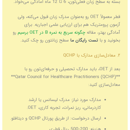
بسته به سطح زبان فعلی‌تون، 6 تا 12 ماه آمادگی می‌خواد.
قطر معمولاً OET رو به‌عنوان مدرک زبان قبول می‌کنه، ولی
آزمون پرومتریک هم برای ارزیابی علمی اجباریه. برای
آمادگی بهتر، مقاله
چگونه سریع به نمره B در OET برسیم
رو
بخونید و با
تست رایگان ما
سطح زبانتون رو چک کنید.
۲. معادل‌سازی مدارک با QCHP
بعد از OET، باید مدارک تحصیلی و حرفه‌ای‌تون رو با
**Qatar Council for Healthcare Practitioners (QCHP)**
معادل‌سازی کنید:
مدارک مورد نیاز:
مدرک لیسانس یا ارشد
کاردرمانی، ریز نمرات، تجربه کاری، OET.
ارسال درخواست:
از طریق پورتال QCHP و دیتافلو.
هزینه:
200-500 ریال قطری.