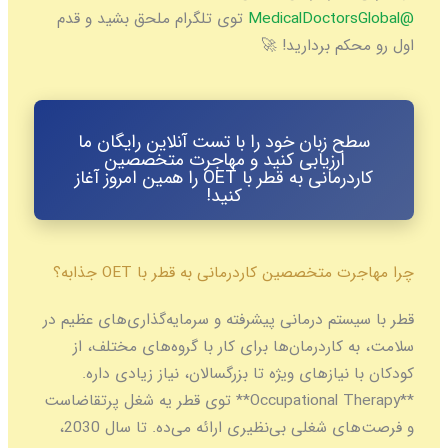
@MedicalDoctorsGlobal
توی تلگرام ملحق بشید و قدم
اول رو محکم بردارید! 🚀
سطح زبان خود را با تست آنلاین رایگان ما
ارزیابی کنید و مهاجرت متخصصین
کاردرمانی به قطر با OET را همین امروز آغاز
کنید!
چرا مهاجرت متخصصین کاردرمانی به قطر با OET جذابه؟
قطر با سیستم درمانی پیشرفته و سرمایه‌گذاری‌های عظیم در
سلامت، به کاردرمان‌ها برای کار با گروه‌های مختلف، از
کودکان با نیازهای ویژه تا بزرگسالان، نیاز زیادی داره.
**Occupational Therapy** توی قطر یه شغل پرتقاضاست
و فرصت‌های شغلی بی‌نظیری ارائه می‌ده. تا سال 2030،