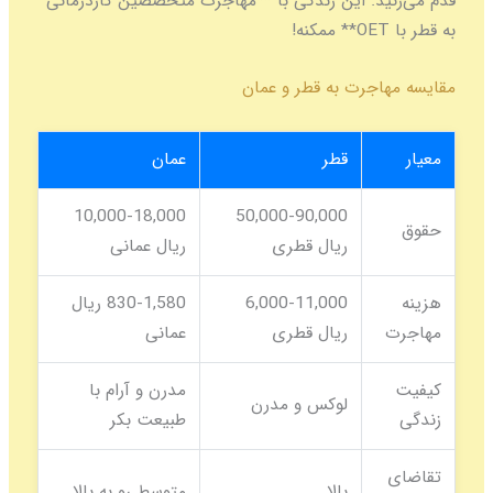
قدم می‌زنید. این زندگی با **مهاجرت متخصصین کاردرمانی
به قطر با OET** ممکنه!
مقایسه مهاجرت به قطر و عمان
معیار
قطر
عمان
10,000-18,000
50,000-90,000
حقوق
ریال قطری
ریال عمانی
هزینه
6,000-11,000
830-1,580 ریال
مهاجرت
ریال قطری
عمانی
کیفیت
مدرن و آرام با
لوکس و مدرن
زندگی
طبیعت بکر
تقاضای
بالا
متوسط رو به بالا