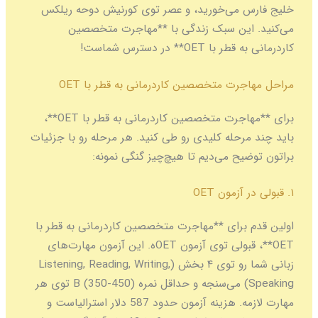
خلیج فارس می‌خورید، و عصر توی کورنیش دوحه ریلکس
می‌کنید. این سبک زندگی با **مهاجرت متخصصین
کاردرمانی به قطر با OET** در دسترس شماست!
مراحل مهاجرت متخصصین کاردرمانی به قطر با OET
برای **مهاجرت متخصصین کاردرمانی به قطر با OET**،
باید چند مرحله کلیدی رو طی کنید. هر مرحله رو با جزئیات
براتون توضیح می‌دیم تا هیچ‌چیز گنگی نمونه:
۱. قبولی در آزمون OET
اولین قدم برای **مهاجرت متخصصین کاردرمانی به قطر با
OET**، قبولی توی آزمون OETه. این آزمون مهارت‌های
زبانی شما رو توی ۴ بخش (Listening, Reading, Writing,
Speaking) می‌سنجه و حداقل نمره B (350-450) توی هر
مهارت لازمه. هزینه آزمون حدود 587 دلار استرالیاست و