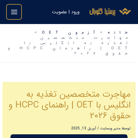
فتن
ورود | عضویت
ه
حتوا
خانه
آزمون OET
مهاجرت متخصصین
تغذیه به انگلیس با
OET | راهنمای HCPC و
حقوق ۲۰۲۶
مهاجرت متخصصین تغذیه به
انگلیس با OET | راهنمای HCPC و
حقوق ۲۰۲۶
توسط
مدیر وبسایت
/
آوریل 13, 2025