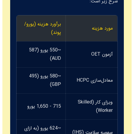
شرح زیر است:
برآورد هزینه (یورو/
مورد هزینه
توضیح
پوند)
~550 یورو (587
شامل ر
آزمون OET
AUD)
آزمون.
~580 یورو (495
هزینه 
معادل‌سازی HCPC
GBP)
تحصیل
ویزای کار (Skilled
بسته ب
715 - 1,650 یورو
(Dependent).
Worker)
~624 یورو (به ازای
پرداخت
سهمیه سلامت (IHS)