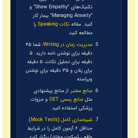
تکنیک‌های "Show Empathy" و
"Managing Anxiety" بیمار کار
کنید. مقاله
نکات Speaking
را
مطالعه کنید.
مدیریت زمان در Writing:
شما ۴۵
دقیقه برای نوشتن نامه دارید. ۵
دقیقه برای تحلیل نکات، ۵ دقیقه
برای پلان و ۳۵ دقیقه برای نوشتن
ویراسته.
منابع معتبر:
از منابع پیشنهادی
مثل
منابع رسمی OET
و جزوات
پزشکی استفاده کنید.
شبیه‌سازی کامل (Mock Tests):
حداقل ۶ آزمون کامل را در شرایط
واقعی (سکوت مطلق) برگزار کنید