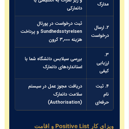
و ریز نمرات به انگلیسی یا
مدارک
نظارت بال
دانمارکی
ثبت درخواست در پورتال
۲. ارسال
مدارک نا
Sundhedsstyrelsen و پرداخت
درخواست
پردازش م
هزینه ۳,۰۰۰ کرون
۳.
در صورت 
بررسی سیلابس دانشگاه شما با
ارزیابی
کارورزی، 
استانداردهای دانمارک
کیفی
تکمیلی ب
۴. ثبت
دریافت مجوز عمل در سیستم
این مجوز 
نام
سلامت دانمارک
"Clinical Dietitian" را می‌دهد.
حرفه‌ای
(Authorisation)
ویزای کار Positive List و اقامت