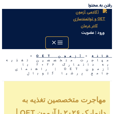
تن به محتوا
ورود | عضویت
انه
آزمون OET
هاجرت متخصصین تغذیه
به دانمارک ۲۰۲۶ با
آزمون OET | راهنمای
امع پرشیا گلوبال
مهاجرت متخصصین تغذیه به
دانمارک ۲۰۲۶ با آزمون OET |