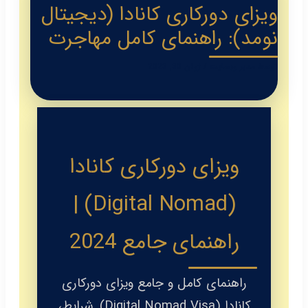
ویزای دورکاری کانادا (دیجیتال
نومد): راهنمای کامل مهاجرت
توسط
مدیر وبسایت
/
ژوئن 30, 2023
ویزای دورکاری کانادا
(Digital Nomad) |
راهنمای جامع 2024
راهنمای کامل و جامع ویزای دورکاری
کانادا (Digital Nomad Visa). شرایط،