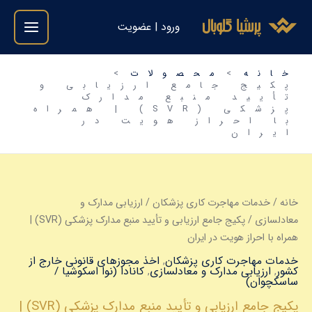
فتن
ورود | عضویت
ه
حتوا
خانه
محصولات
پکیج جامع ارزیابی و
تأیید منبع مدارک
پزشکی (SVR) | همراه
با احراز هویت در
ایران
پکیج
جامع
ارزیابی
و
خانه
/
خدمات مهاجرت کاری پزشکان
/
ارزیابی مدارک و
تأیید
معادلسازی
/ پکیج جامع ارزیابی و تأیید منبع مدارک پزشکی (SVR) |
منبع
همراه با احراز هویت در ایران
مدارک
پزشکی
خدمات مهاجرت کاری پزشکان
,
اخذ مجوزهای قانونی خارج از
کشور
,
ارزیابی مدارک و معادلسازی
,
کانادا (نوا اسکوشیا /
(SVR)
ساسکچوان)
|
همراه
پکیج جامع ارزیابی و تأیید منبع مدارک پزشکی (SVR) |