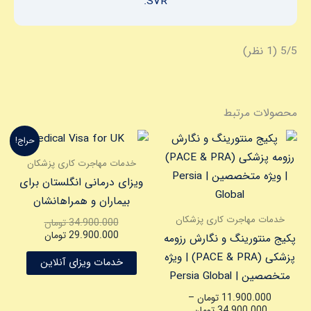
SVR.
‫5/5
‫(1 نظر)
محصولات مرتبط
محدوده
قیمت
قیمت
این
حراج!
قیمت:
فعلی
اصلی
محصول
11.900.000 تومان
خدمات مهاجرت کاری پزشکان
تا
بود.
است.
دارای
ویزای درمانی انگلستان برای
34.900.000 تومان
انواع
بیماران و همراهانشان
مختلفی
خدمات مهاجرت کاری پزشکان
34.900.000
تومان
می
29.900.000
تومان
پکیج منتورینگ و نگارش رزومه
باشد.
پزشکی (PACE & PRA) | ویژه
خدمات ویزای آنلاین
گزینه
متخصصین | Persia Global
ها
11.900.000
تومان
–
ممکن
34.900.000
تومان