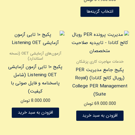
است
انتخاب گزینه‌ها
در
صفحه
محصول
انتخاب
شوند
آزمون‌های آزمایشی OET (نسخه
استاندارد)
خدمات مهاجرت کاری پزشکان
پکیج ۱۰ تایی آزمون آزمایشی
پکیج جامع مدیریت PER
Listening OET (شامل
(رویال کالج کانادا) (Royal
پاسخنامه و فایل صوتی با
College PER Management
کیفیت)
Suite)
8.000.000
تومان
69.000.000
تومان
افزودن به سبد خرید
افزودن به سبد خرید