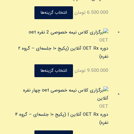
انتخاب
6.500.000
تومان
انتخاب گزینه‌ها
شوند
این
محصول
OET
دارای
دوره OET Rx آنلاین (پکیج ۱۰ جلسه‌ای – گروه ۲
انواع
نفره)
مختلفی
9.500.000
تومان
انتخاب گزینه‌ها
می
باشد.
گزینه
این
ها
محصول
ممکن
دارای
OET
است
انواع
دوره OET Rx آنلاین | (پکیج ۱۰ جلسه‌ای – گروه ۴
در
مختلفی
نفره)
صفحه
می