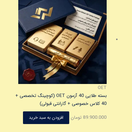
OET
بسته طلایی 40 آزمون OET (کوچینگ تخصصی +
40 کلاس خصوصی + گارانتی قبولی)
89.900.000
تومان
افزودن به سبد خرید