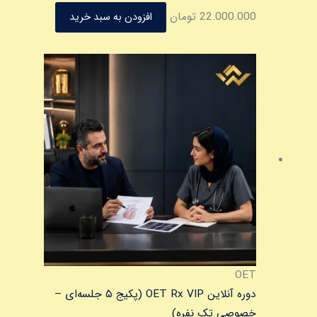
22.000.000
تومان
افزودن به سبد خرید
این
محصول
دارای
انواع
مختلفی
می
باشد.
گزینه
ها
ممکن
است
در
OET
صفحه
دوره آنلاین OET Rx VIP (پکیج ۵ جلسه‌ای –
محصول
خصوصی تک نفره)