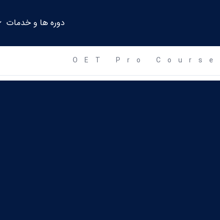
دوره ها و خدمات
OET Pro Course