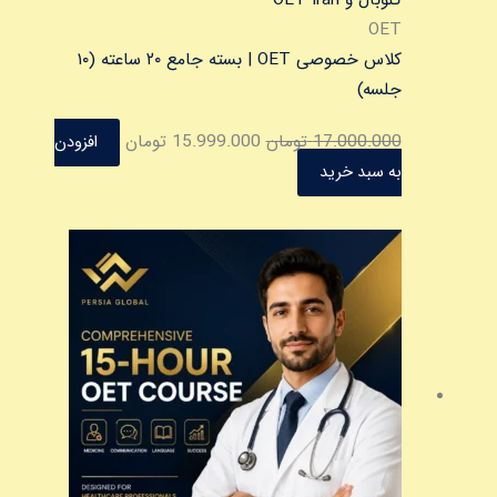
در
بود.
است.
OET
صفحه
کلاس خصوصی OET | بسته جامع ۲۰ ساعته (۱۰
محصول
جلسه)
انتخاب
17.000.000
تومان
15.999.000
تومان
افزودن
شوند
به سبد خرید