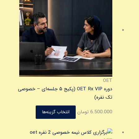
دارای
انواع
مختلفی
می
باشد.
گزینه
ها
ممکن
است
در
OET
صفحه
دوره OET Rx VIP (پکیج ۵ جلسه‌ای – خصوصی
محصول
تک نفره)
انتخاب
6.500.000
تومان
انتخاب گزینه‌ها
شوند
این