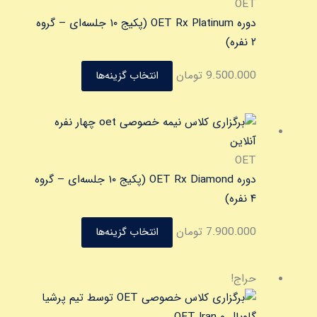
محصول
OET
دارای
دوره OET Rx Platinum (پکیج ۱۰ جلسه‌ای – گروه
انواع
۲ نفره)
مختلفی
9.500.000
تومان
انتخاب گزینه‌ها
می
باشد.
گزینه
این
ها
محصول
ممکن
دارای
OET
است
انواع
دوره OET Rx Diamond (پکیج ۱۰ جلسه‌ای – گروه
در
مختلفی
۴ نفره)
صفحه
می
7.900.000
تومان
انتخاب گزینه‌ها
محصول
باشد.
انتخاب
گزینه
شوند
ها
قیمت
قیمت
حراج!
ممکن
اصلی
فعلی
است
17.000.000 تومان
15.999.000 تو